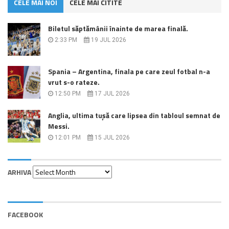
CELE MAI NOI
CELE MAI CITITE
Biletul săptămânii înainte de marea finală.
2:33 PM
19 JUL 2026
Spania – Argentina, finala pe care zeul fotbal n-a
vrut s-o rateze.
12:50 PM
17 JUL 2026
Anglia, ultima tușă care lipsea din tabloul semnat de
Messi.
12:01 PM
15 JUL 2026
Arhiva
ARHIVA
FACEBOOK