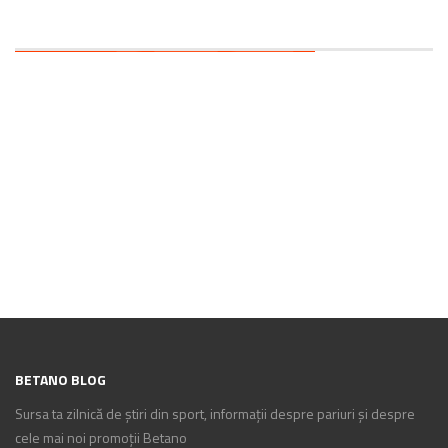
BETANO BLOG
Sursa ta zilnică de știri din sport, informații despre pariuri și despre
cele mai noi promoții Betano