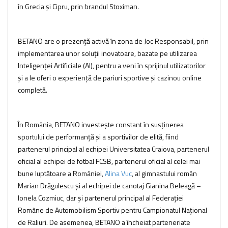
în Grecia și Cipru, prin brandul Stoximan.
BETANO are o prezență activă în zona de Joc Responsabil, prin
implementarea unor soluții inovatoare, bazate pe utilizarea
Inteligenței Artificiale (AI), pentru a veni în sprijinul utilizatorilor
și a le oferi o experiență de pariuri sportive și cazinou online
completă.
În România, BETANO investește constant în susținerea
sportului de performanță și a sportivilor de elită, fiind
partenerul principal al echipei Universitatea Craiova, partenerul
oficial al echipei de fotbal FCSB, partenerul oficial al celei mai
bune luptătoare a României,
Alina Vuc
, al gimnastului român
Marian Drăgulescu și al echipei de canotaj Gianina Beleagă –
Ionela Cozmiuc, dar și partenerul principal al Federației
Române de Automobilism Sportiv pentru Campionatul Național
de Raliuri. De asemenea, BETANO a încheiat parteneriate