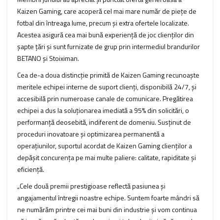
Kaizen Gaming, care acoperă cel mai mare număr de piețe de
fotbal din întreaga lume, precum și extra ofertele localizate.
Acestea asigură cea mai bună experiență de joc clienților din
șapte țări și sunt furnizate de grup prin intermediul brandurilor
BETANO și Stoiximan.
Cea de-a doua distincție primită de Kaizen Gaming recunoaște
meritele echipei interne de suport clienți, disponibilă 24/7, și
accesibilă prin numeroase canale de comunicare. Pregătirea
echipei a dus la soluționarea imediată a 95% din solicitări, o
performanță deosebită, indiferent de domeniu. Susținut de
proceduri inovatoare și optimizarea permanentă a
operațiunilor, suportul acordat de Kaizen Gaming clienților a
depășit concurența pe mai multe paliere: calitate, rapiditate și
eficiență.
„Cele două premii prestigioase reflectă pasiunea și
angajamentul întregii noastre echipe. Suntem foarte mândri să
ne numărăm printre cei mai buni din industrie și vom continua