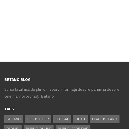
BETANO BLOG
Sursa ta zilnică de știri din sport, informații despre pariuri și despre
cele mai noi promoții Betano
TAGS
BETANO
BET BUILDER
FOTBAL
LIGA 1
LIGA 1 BETANO
PARIURI
PARIURI ONLINE
PARIURI SPORTIVE