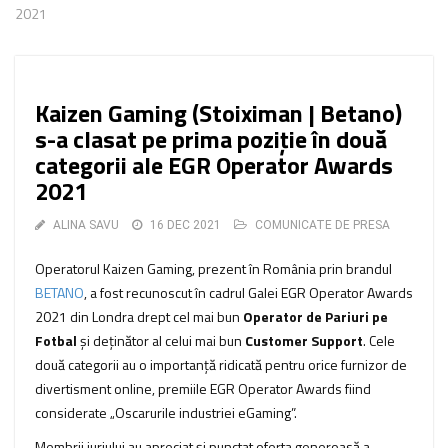
2021
Kaizen Gaming (Stoiximan | Betano)
s-a clasat pe prima poziție în două
categorii ale EGR Operator Awards
2021
ALINA SAVU
16 DEC 2021
COMUNICATE DE PRESA
Operatorul Kaizen Gaming, prezent în România prin brandul
BETANO
, a fost recunoscut în cadrul Galei EGR Operator Awards
2021 din Londra drept cel mai bun
Operator de Pariuri pe
Fotbal
și deținător al celui mai bun
Customer Support
. Cele
două categorii au o importanță ridicată pentru orice furnizor de
divertisment online, premiile EGR Operator Awards fiind
considerate „Oscarurile industriei eGaming”.
Membrii juriului au apreciat și punctat oferta generoasă a