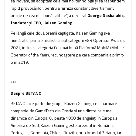
să inovăm, să adoptăm cele mai noi tehnologii și să răspundem
rapid provocărilor, pentru a furniza constant divertisment
online de cea mai bună calitate”, a declarat
George Daskalakis,
fondator și CEO, Kaizen Gaming
.
Pe lângă cele două premii câștigate, Kaizen Gaming s-a
numărat și printre finaliștii a opt categorii EGR Operator Awards
2021, inclusiv categoria Cea mai bună Platformă Mobilă (Mobile
Operator of the Year), recunoaștere pe care compania a primit-
o în 2019.
***
Despre BETANO
BETANO face parte din grupul Kaizen Gaming, cea mai mare
companie de GameTech din Grecia și una dintre cele mai
dinamice din Europa. Cu peste 1000 de angajați în Europa și
America de Sud, Kaizen Gaming este prezent în România,
Portugalia, Germania, Chile și Brazilia, prin brandul Betano, iar