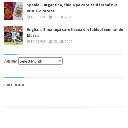
Spania – Argentina, finala pe care zeul fotbal n-a
vrut s-o rateze.
12:50 PM
17 JUL 2026
Anglia, ultima tușă care lipsea din tabloul semnat de
Messi.
12:01 PM
15 JUL 2026
Arhiva
ARHIVA
FACEBOOK