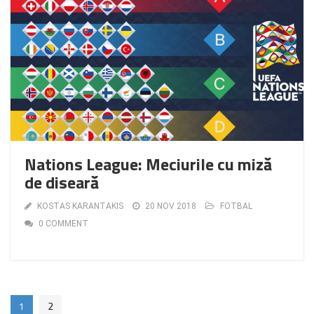
Nations League: Meciurile cu miză
de diseară
KOSTAS KARANTAKIS
20 NOV 2018
FOTBAL
0 COMMENT
1
2