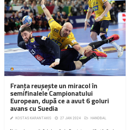
Franța reușește un miracol în
semifinalele Campionatului
European, după ce a avut 6 goluri
avans cu Suedia
KOSTAS KARANTAKIS
27 JAN 2024
HANDBAL