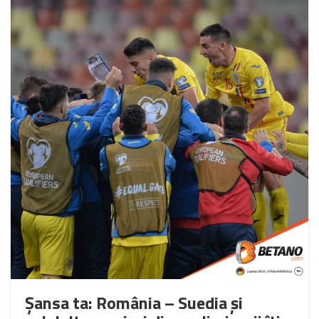
Șansa ta: România – Suedia și