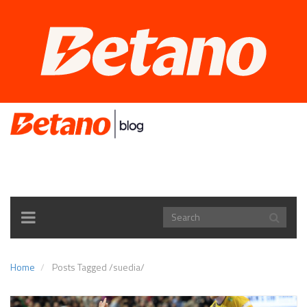
TOGGLE
NAVIGATION
Home
Posts Tagged
/
suedia/