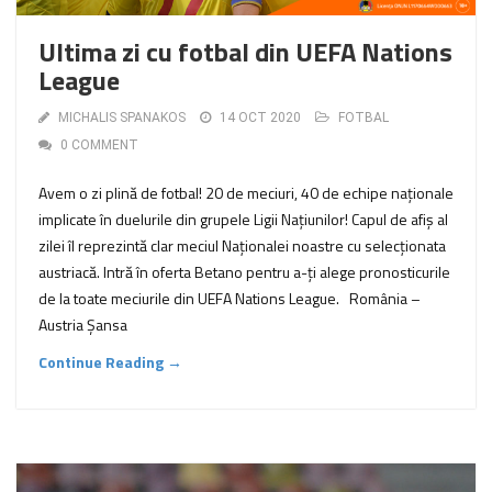
Ultima zi cu fotbal din UEFA Nations
League
MICHALIS SPANAKOS
14 OCT 2020
FOTBAL
0 COMMENT
Avem o zi plină de fotbal! 20 de meciuri, 40 de echipe naționale
implicate în duelurile din grupele Ligii Națiunilor! Capul de afiș al
zilei îl reprezintă clar meciul Naționalei noastre cu selecționata
austriacă. Intră în oferta Betano pentru a-ți alege pronosticurile
de la toate meciurile din UEFA Nations League. România –
Austria Șansa
Continue Reading →