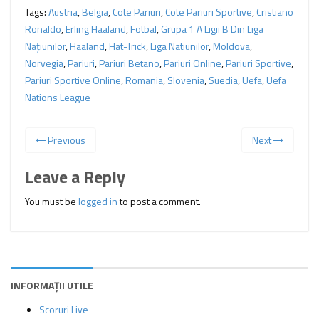
Tags:
Austria
,
Belgia
,
Cote Pariuri
,
Cote Pariuri Sportive
,
Cristiano
Ronaldo
,
Erling Haaland
,
Fotbal
,
Grupa 1 A Ligii B Din Liga
Naţiunilor
,
Haaland
,
Hat-Trick
,
Liga Natiunilor
,
Moldova
,
Norvegia
,
Pariuri
,
Pariuri Betano
,
Pariuri Online
,
Pariuri Sportive
,
Pariuri Sportive Online
,
Romania
,
Slovenia
,
Suedia
,
Uefa
,
Uefa
Nations League
Previous
Next
Leave a Reply
You must be
logged in
to post a comment.
INFORMAȚII UTILE
Scoruri Live