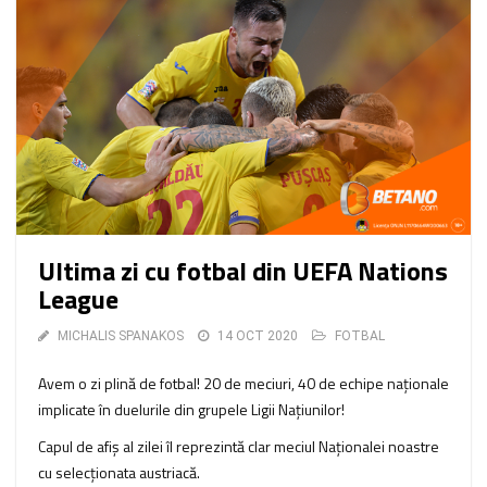
Ultima zi cu fotbal din UEFA Nations
League
MICHALIS SPANAKOS
14 OCT 2020
FOTBAL
Avem o zi plină de fotbal! 20 de meciuri, 40 de echipe naționale
implicate în duelurile din grupele Ligii Națiunilor!
Capul de afiș al zilei îl reprezintă clar meciul Naționalei noastre
cu selecționata austriacă.