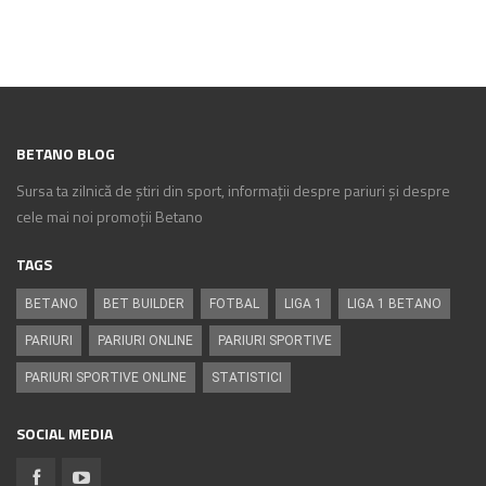
BETANO BLOG
Sursa ta zilnică de știri din sport, informații despre pariuri și despre
cele mai noi promoții Betano
TAGS
BETANO
BET BUILDER
FOTBAL
LIGA 1
LIGA 1 BETANO
PARIURI
PARIURI ONLINE
PARIURI SPORTIVE
PARIURI SPORTIVE ONLINE
STATISTICI
SOCIAL MEDIA