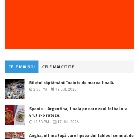
CELE MAI NOI
CELE MAI CITITE
Biletul săptămânii înainte de marea finală.
2:33 PM
19 JUL 2026
Spania – Argentina, finala pe care zeul fotbal n-a
vrut s-o rateze.
12:50 PM
17 JUL 2026
Anglia, ultima tușă care lipsea din tabloul semnat de