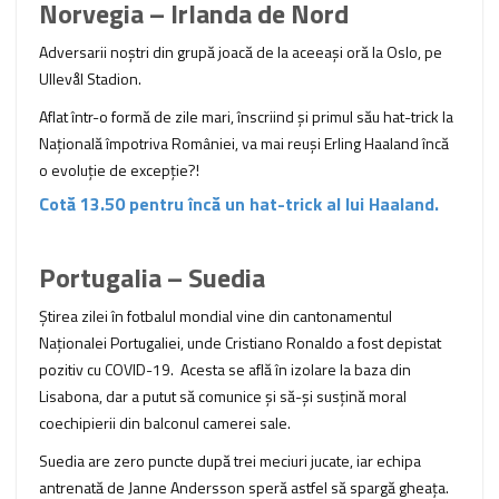
Norvegia – Irlanda de Nord
Adversarii noștri din grupă joacă de la aceeași oră la Oslo, pe
Ullevål Stadion.
Aflat într-o formă de zile mari, înscriind și primul său hat-trick la
Națională împotriva României, va mai reuși Erling Haaland încă
o evoluție de excepție?!
Cotă 13.50 pentru încă un hat-trick al lui Haaland.
Portugalia – Suedia
Știrea zilei în fotbalul mondial vine din cantonamentul
Naționalei Portugaliei, unde Cristiano Ronaldo a fost depistat
pozitiv cu COVID-19. Acesta se află în izolare la baza din
Lisabona, dar a putut să comunice și să-și susțină moral
coechipierii din balconul camerei sale.
Suedia are zero puncte după trei meciuri jucate, iar echipa
antrenată de Janne Andersson speră astfel să spargă gheața.