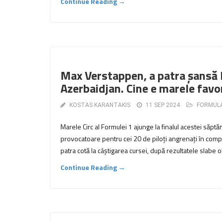
Continue Reading →
Max Verstappen, a patra șansă l
Azerbaidjan. Cine e marele favo
KOSTAS KARANTAKIS
11 SEP 2024
FORMULA
Marele Circ al Formulei 1 ajunge la finalul acestei săpt
provocatoare pentru cei 20 de piloți angrenați în com
patra cotă la câștigarea cursei, după rezultatele slabe o
Continue Reading →