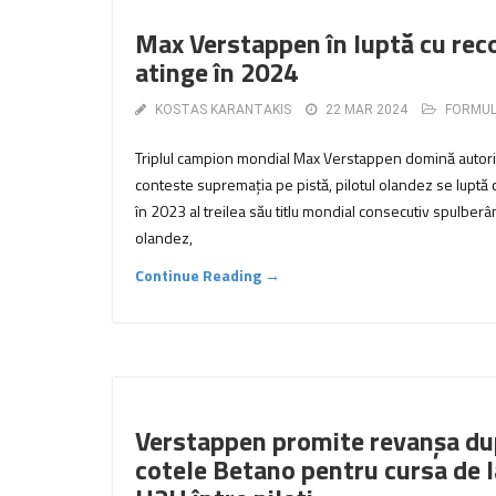
Max Verstappen în luptă cu reco
atinge în 2024
KOSTAS KARANTAKIS
22 MAR 2024
FORMUL
Triplul campion mondial Max Verstappen domină autoritar
conteste supremația pe pistă, pilotul olandez se luptă 
în 2023 al treilea său titlu mondial consecutiv spulber
olandez,
Continue Reading →
Verstappen promite revanșa dup
cotele Betano pentru cursa de l