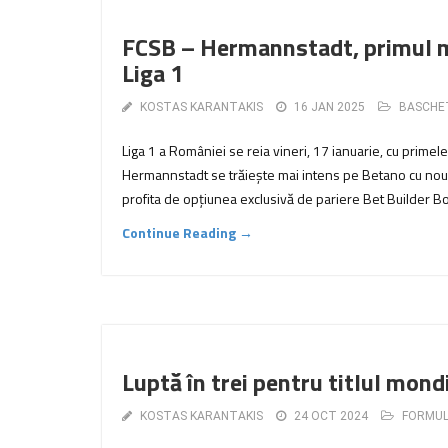
FCSB – Hermannstadt, primul me
Liga 1
KOSTAS KARANTAKIS
16 JAN 2025
BASCHE
Liga 1 a României se reia vineri, 17 ianuarie, cu prime
Hermannstadt se trăiește mai intens pe Betano cu noua
profita de opțiunea exclusivă de pariere Bet Builder Boo
Continue Reading →
Luptă în trei pentru titlul mond
KOSTAS KARANTAKIS
24 OCT 2024
FORMUL