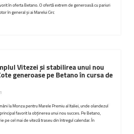
vorit în oferta Betano. O ofertă extrem de generoasă cu pariuri
tor în general și ai Marelui Circ
plul Vitezei și stabilirea unui nou
 Cote generoase pe Betano în cursa de
1
tămâni la Monza pentru Marele Premiu al Italiei, unde olandezul
principal favorit la obținerea unui nou succes. Pe Betano,
e pe cel mai de viteză traseu din întregul calendar. În