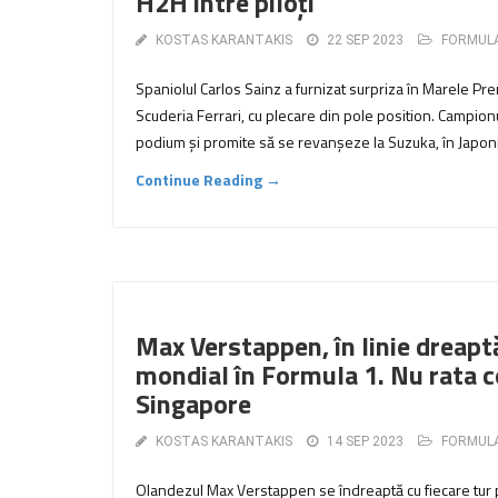
H2H între piloți
KOSTAS KARANTAKIS
22 SEP 2023
FORMULA
Spaniolul Carlos Sainz a furnizat surpriza în Marele Pr
Scuderia Ferrari, cu plecare din pole position. Campio
podium și promite să se revanșeze la Suzuka, în Japon
Continue Reading →
Max Verstappen, în linie dreapt
mondial în Formula 1. Nu rata 
Singapore
KOSTAS KARANTAKIS
14 SEP 2023
FORMULA
Olandezul Max Verstappen se îndreaptă cu fiecare tur pa