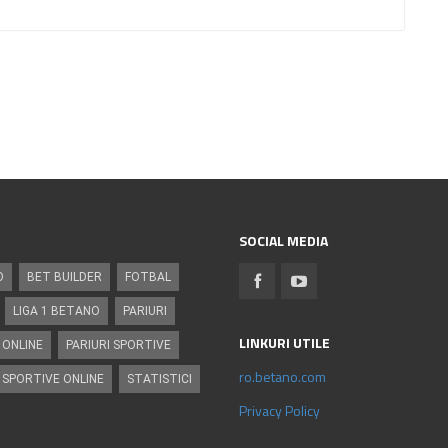
SOCIAL MEDIA
O
BET BUILDER
FOTBAL
LIGA 1 BETANO
PARIURI
LINKURI UTILE
 ONLINE
PARIURI SPORTIVE
ro.betano.com
 SPORTIVE ONLINE
STATISTICI
Privacy Policy