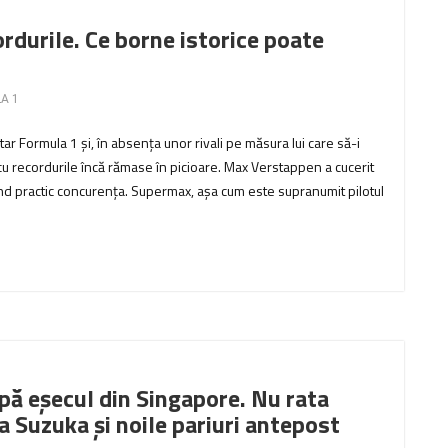
rdurile. Ce borne istorice poate
A 1
 Formula 1 și, în absența unor rivali pe măsura lui care să-i
cu recordurile încă rămase în picioare. Max Verstappen a cucerit
ând practic concurența. Supermax, așa cum este supranumit pilotul
ă eșecul din Singapore. Nu rata
a Suzuka și noile pariuri antepost