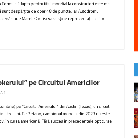
 Formula 1 lupta pentru titlul mondial la constructori este mai
ri sunt despărțite de doar 48 de puncte, iar Autodromul
enă unde Marele Circ își va susține reprezentația cailor
erului” pe Circuitul Americilor
A 1
mbrie) pe ”Circuitul Americilor” din Austin (Texas), un circuit
timii trei ani. Pe Betano, campionul mondial din 2023 nu este
utiv, în cursa americană. Fără succes în precedentele opt curse