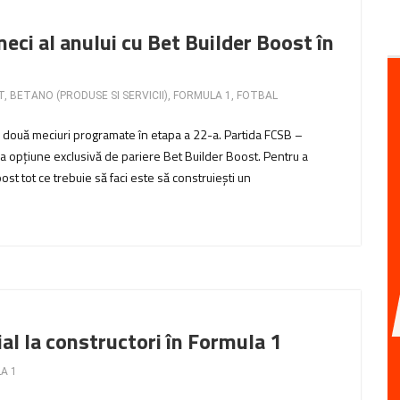
ci al anului cu Bet Builder Boost în
T
,
BETANO (PRODUSE SI SERVICII)
,
FORMULA 1
,
FOTBAL
le două meciuri programate în etapa a 22-a. Partida FCSB –
 opțiune exclusivă de pariere Bet Builder Boost. Pentru a
st tot ce trebuie să faci este să construiești un
ial la constructori în Formula 1
A 1