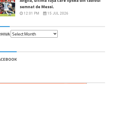
Anglia, ultima tușă care lipsea din tabloul
semnat de Messi.
12:01 PM
15 JUL 2026
Arhiva
RHIVA
ACEBOOK