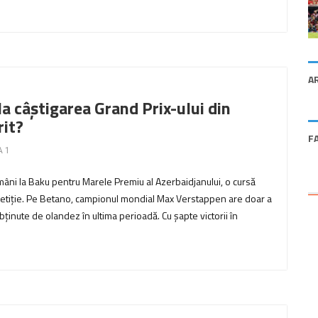
A
a câștigarea Grand Prix-ului din
rit?
F
 1
ămâni la Baku pentru Marele Premiu al Azerbaidjanului, o cursă
petiție. Pe Betano, campionul mondial Max Verstappen are doar a
bținute de olandez în ultima perioadă. Cu șapte victorii în