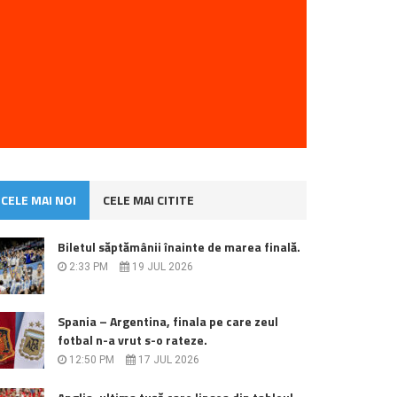
CELE MAI NOI
CELE MAI CITITE
Biletul săptămânii înainte de marea finală.
2:33 PM
19 JUL 2026
Spania – Argentina, finala pe care zeul
fotbal n-a vrut s-o rateze.
12:50 PM
17 JUL 2026