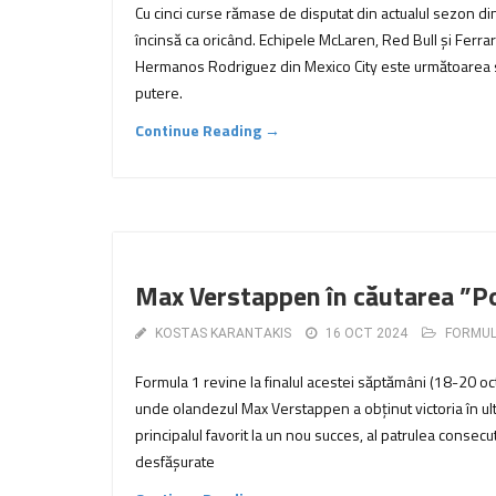
Cu cinci curse rămase de disputat din actualul sezon din
încinsă ca oricând. Echipele McLaren, Red Bull și Ferra
Hermanos Rodriguez din Mexico City este următoarea sc
putere.
Continue Reading →
Max Verstappen în căutarea ”Pok
KOSTAS KARANTAKIS
16 OCT 2024
FORMUL
Formula 1 revine la finalul acestei săptămâni (18-20 octo
unde olandezul Max Verstappen a obținut victoria în ul
principalul favorit la un nou succes, al patrulea consec
desfășurate