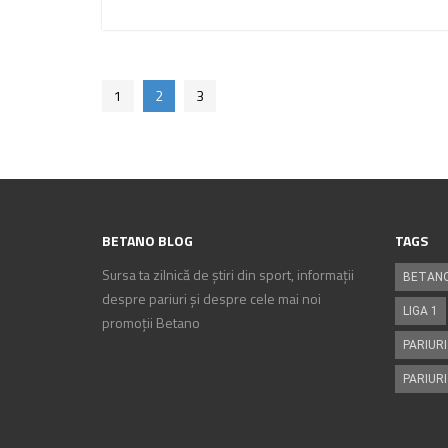
1
2
3
BETANO BLOG
TAGS
Sursa ta zilnică de știri din sport, informații
BETAN
despre pariuri și despre cele mai noi
LIGA 1
promoții Betano
PARIURI
PARIURI