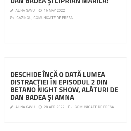
DAN BADEA ȘI CIPRIAN MARICA!
ALINA SAVU
16 MAY 2022
CAZINOU
,
COMUNICATE DE PRESA
DESCHIDE ÎNCĂ O DATĂ LUMEA
DISTRACȚIEI ÎN EPISODUL 2 DIN
BETANO NIGHT SHOW, ALĂTURI DE
DAN BADEA ȘI AMNA
ALINA SAVU
28 APR 2022
COMUNICATE DE PRESA