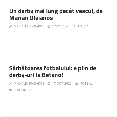
Un derby mai lung decât veacul, de
Marian Olaianos
MICHALIS SPANAKOS
1 MAY 2021
FOTBAL
Sărbătoarea fotbalului: e plin de
derby-uri la Betano!
MICHALIS SPANAKOS
17 OCT 2020
FOTBAL
0 COMMENT