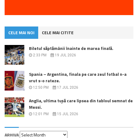
CELE MAI NOI
CELE MAI CITITE
Biletul săptămânii înainte de marea finală.
2:33 PM
19 JUL 2026
Spania – Argentina, finala pe care zeul fotbal n-a
vrut s-o rateze.
12:50 PM
17 JUL 2026
Anglia, ultima tușă care lipsea din tabloul semnat de
Messi.
12:01 PM
15 JUL 2026
Arhiva
ARHIVA