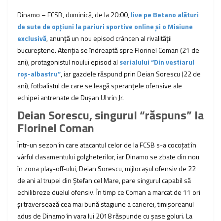
Dinamo – FCSB, duminică, de la 20:00,
live pe Betano alături
de sute de opțiuni la pariuri sportive online și o Misiune
exclusivă
, anunță un nou episod crâncen al rivalității
bucureștene. Atenția se îndreaptă spre Florinel Coman (21 de
ani), protagonistul noului episod al
serialului “Din vestiarul
roș-albastru”
, iar gazdele răspund prin Deian Sorescu (22 de
ani), fotbalistul de care se leagă speranțele ofensive ale
echipei antrenate de Dușan Uhrin Jr.
Deian Sorescu, singurul “răspuns” la
Florinel Coman
Într-un sezon în care atacantul celor de la FCSB s-a cocoțat în
vârful clasamentului golgheterilor, iar Dinamo se zbate din nou
în zona play-off-ului, Deian Sorescu, mijlocașul ofensiv de 22
de ani al trupei din Ștefan cel Mare, pare singurul capabil să
echilibreze duelul ofensiv. În timp ce Coman a marcat de 11 ori
și traversează cea mai bună stagiune a carierei, timișoreanul
adus de Dinamo în vara lui 2018 răspunde cu șase goluri. La