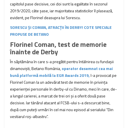
capitolul pase decisive, cei doi sunt la egalitate în sezonul
2019/2020, câte șase, iar majoritatea statisticilor îl plasează,
evident, pe Florinel deasupra lui Sorescu.
SORESCU ȘI COMAN, ATRACȚII ÎN DERBY! COTE SPECIALE
PROPUSE DE BETANO
Florinel Coman, test de memorie
înainte de Derby
În săptămâna în care s-a pregătit pentru întâlnirea cu fundașii
dinamoviști, Betano România,
operator desemnat cea mai
bună platformă mobilă la EGR Awards 2019,
l-a provocat pe
Florinel Coman la un adevărat test de memorie în privința
experienței personale în derby-ul cu Dinamo, meci în care, de-
a lungul carierei, a marcat de trei ori și a oferit două pase
decisive. Iar tânărul atacant al FCSB-ului s-a descurcat bine,
după cum puteți urmări în cel mai nou episod al serialului “Din
vestiarul roș-albastru”.