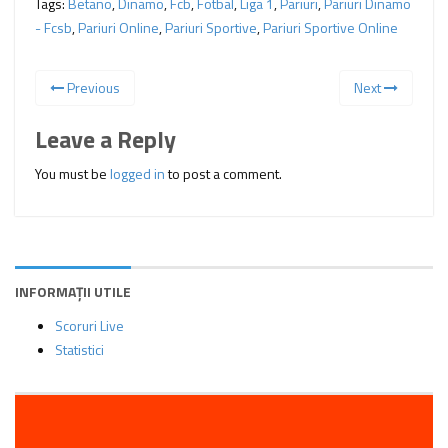
Tags:
Betano
,
Dinamo
,
Fcb
,
Fotbal
,
Liga 1
,
Pariuri
,
Pariuri Dinamo
- Fcsb
,
Pariuri Online
,
Pariuri Sportive
,
Pariuri Sportive Online
Previous
Next
Leave a Reply
You must be
logged in
to post a comment.
INFORMAȚII UTILE
Scoruri Live
Statistici