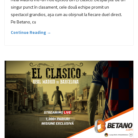
singur punct în clasament, cele două echipe promit un
spectacol grandios, așa cum au obișnuit la fiecare duel direct.
Pe Betano, cu
Continue Reading →