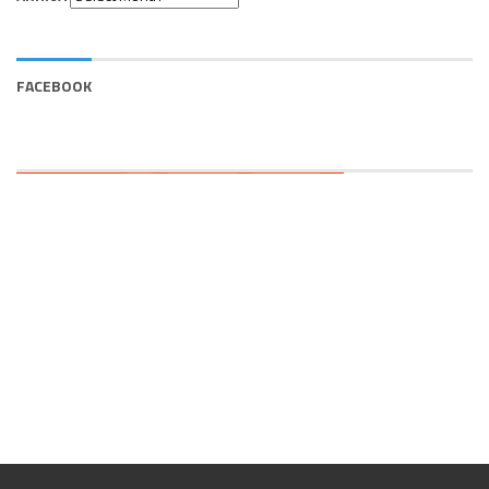
FACEBOOK