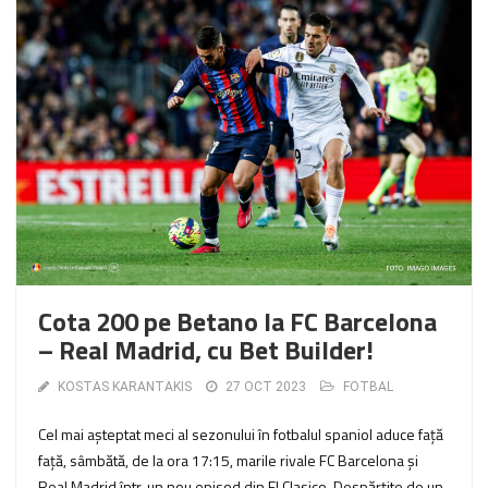
Cota 200 pe Betano la FC Barcelona
– Real Madrid, cu Bet Builder!
KOSTAS KARANTAKIS
27 OCT 2023
FOTBAL
Cel mai așteptat meci al sezonului în fotbalul spaniol aduce față
față, sâmbătă, de la ora 17:15, marile rivale FC Barcelona și
Real Madrid într-un nou episod din El Clasico. Despărțite de un