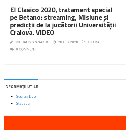
El Clasico 2020, tratament special
pe Betano: streaming, Misiune și
predicții de la jucătorii Universității
Craiova. VIDEO
MICHALIS SPANAKOS
28 FEB 2020
FOTBAL
0 COMMENT
INFORMAȚII UTILE
Scoruri Live
Statistici