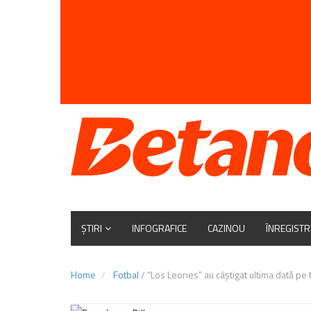
ȘTIRI
INFOGRAFICE
CAZINOU
ÎNREGISTR
Home
Fotbal
/
“Los Leones” au câştigat ultima dată pe 