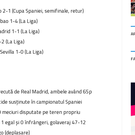
 2-1 (Cupa Spaniei, semifinale, retur)
lbao 1-4 (La Liga)
drid 1-1 (La Liga)
A
-2 (La Liga)
Sevilla 1-0 (La Liga)
F
ntrecută de Real Madrid, ambele având 65p
rtide susţinute în campionatul Spaniei
0 meciuri disputate pe teren propriu
, 1 egal şi 0 înfrângeri, golaveraj 47-12
go (deplasare)