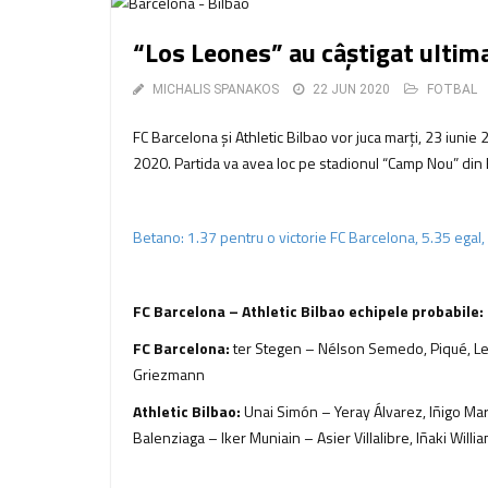
“Los Leones” au câştigat ultima
MICHALIS SPANAKOS
22 JUN 2020
FOTBAL
FC Barcelona şi Athletic Bilbao vor juca marți, 23 iunie
2020. Partida va avea loc pe stadionul “Camp Nou” din
Betano: 1.37 pentru o victorie FC Barcelona, 5.35 egal,
FC Barcelona – Athletic Bilbao echipele probabile:
FC Barcelona:
ter Stegen – Nélson Semedo, Piqué, Leng
Griezmann
Athletic Bilbao:
Unai Simón – Yeray Álvarez, Iñigo Mar
Balenziaga – Iker Muniain – Asier Villalibre, Iñaki Willi