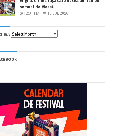
Anglia, ultima tușă care lipsea din tabloul
semnat de Messi.
12:01 PM
15 JUL 2026
Arhiva
RHIVA
ACEBOOK