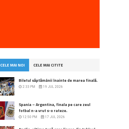
CELE MAI NOI
CELE MAI CITITE
Biletul săptămânii înainte de marea finală.
2:33 PM
19 JUL 2026
Spania – Argentina, finala pe care zeul
fotbal n-a vrut s-o rateze.
12:50 PM
17 JUL 2026