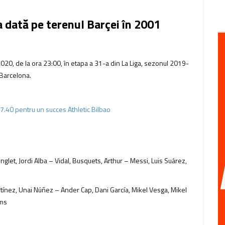
 dată pe terenul Barçei în 2001
 2020, de la ora 23:00, în etapa a 31-a din La Liga, sezonul 2019-
 Barcelona.
 7.40 pentru un succes Athletic Bilbao
let, Jordi Alba – Vidal, Busquets, Arthur – Messi, Luis Suárez,
tínez, Unai Núñez – Ander Cap, Dani García, Mikel Vesga, Mikel
ams