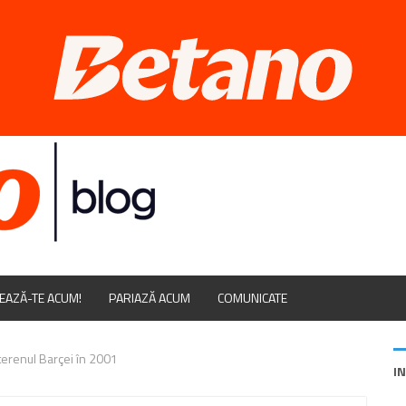
EAZĂ-TE ACUM!
PARIAZĂ ACUM
COMUNICATE
terenul Barçei în 2001
I