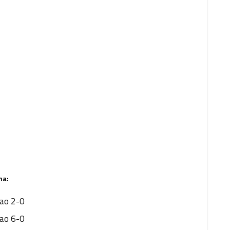
na:
bao 2-0
bao 6-0