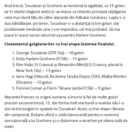
Anul trecut, Țucudean și Gnohere au terminat la egalitate, cu 15 goluri,
iar în startul stagiunii ambii și-au impus ca obiectiv principal câștigarea
celui mai râvnit titlu de către atacanții din fotbalul românesc. Lupta s-a
dus bărbătește, pe teren, Țucudean s-a distanțat la trei goluri, dar
problemele medicale care-l vor împiedica, cel mai probabil, să mai
joace în acest sezon deschid ușa pentru Harlem Gnohere.
Clasamentul golgheterilor cu trei etape înaintea finalului:
George Țucudean (CFR Cluj) – 18 goluri
Eddy Harlem Gnohere (FCSB) – 15 goluri
Elvir Koljic (U Craiova) și Alexandru Mitriță (U Craiova, plecat la
New York City) – 13 goluri
Ianis Hagi (Viitorul), Birahima Tandia (Sepsi OSK), Mattia Montini
(Dinamo) – 10 goluri
Florinel Coman și Florin Tănase (ambii FCSB) – 9 goluri
Atacantul francez cu origini ivoriene a înscris la fel de multe goluri
precum sezonul trecut, 15, dar forma mult mai bună a rivalului său l-a
dus la trei lungimi în spatele lui Țucudean. Acum, cu trei etape rămase
din campionat, Betano oferă o cotă interesantă pentru o revenire
senzațională a lui Gnohere și o răsturnare a ierarhiei pe ultima sută de
metri.