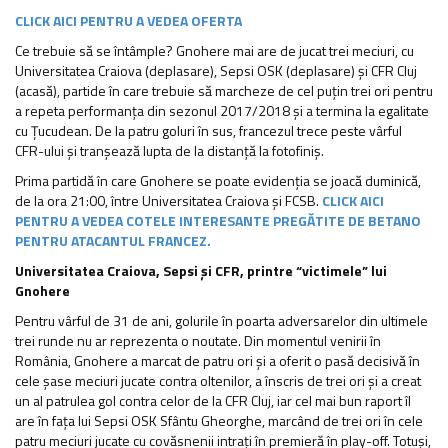
CLICK AICI PENTRU A VEDEA OFERTA
Ce trebuie să se întâmple? Gnohere mai are de jucat trei meciuri, cu
Universitatea Craiova (deplasare), Sepsi OSK (deplasare) și CFR Cluj
(acasă), partide în care trebuie să marcheze de cel puțin trei ori pentru
a repeta performanța din sezonul 2017/2018 și a termina la egalitate
cu Țucudean. De la patru goluri în sus, francezul trece peste vârful
CFR-ului și tranșează lupta de la distanță la fotofiniș.
Prima partidă în care Gnohere se poate evidenția se joacă duminică,
de la ora 21:00, între Universitatea Craiova și FCSB.
CLICK AICI
PENTRU A VEDEA COTELE INTERESANTE PREGĂTITE DE BETANO
PENTRU ATACANTUL FRANCEZ.
Universitatea Craiova, Sepsi și CFR, printre “victimele” lui
Gnohere
Pentru vârful de 31 de ani, golurile în poarta adversarelor din ultimele
trei runde nu ar reprezenta o noutate. Din momentul venirii în
România, Gnohere a marcat de patru ori și a oferit o pasă decisivă în
cele șase meciuri jucate contra oltenilor, a înscris de trei ori și a creat
un al patrulea gol contra celor de la CFR Cluj, iar cel mai bun raport îl
are în fața lui Sepsi OSK Sfântu Gheorghe, marcând de trei ori în cele
patru meciuri jucate cu covăsnenii intrați în premieră în play-off. Totuși,