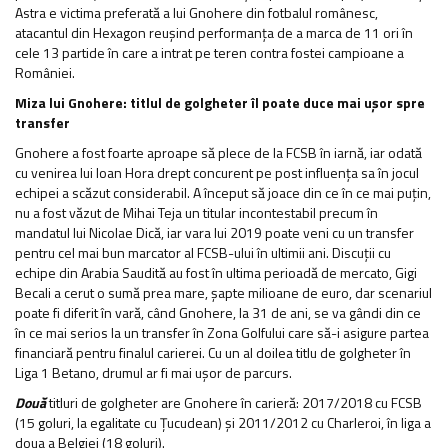
Astra e victima preferată a lui Gnohere din fotbalul românesc,
atacantul din Hexagon reușind performanța de a marca de 11 ori în
cele 13 partide în care a intrat pe teren contra fostei campioane a
României.
Miza lui Gnohere: titlul de golgheter îl poate duce mai ușor spre
transfer
Gnohere a fost foarte aproape să plece de la FCSB în iarnă, iar odată
cu venirea lui Ioan Hora drept concurent pe post influența sa în jocul
echipei a scăzut considerabil. A început să joace din ce în ce mai puțin,
nu a fost văzut de Mihai Teja un titular incontestabil precum în
mandatul lui Nicolae Dică, iar vara lui 2019 poate veni cu un transfer
pentru cel mai bun marcator al FCSB-ului în ultimii ani. Discuții cu
echipe din Arabia Saudită au fost în ultima perioadă de mercato, Gigi
Becali a cerut o sumă prea mare, șapte milioane de euro, dar scenariul
poate fi diferit în vară, când Gnohere, la 31 de ani, se va gândi din ce
în ce mai serios la un transfer în Zona Golfului care să-i asigure partea
financiară pentru finalul carierei. Cu un al doilea titlu de golgheter în
Liga 1 Betano, drumul ar fi mai ușor de parcurs.
Două
titluri de golgheter are Gnohere în carieră: 2017/2018 cu FCSB
(15 goluri, la egalitate cu Țucudean) și 2011/2012 cu Charleroi, în liga a
doua a Belgiei (18 goluri).