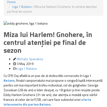
Home
Liga 1 Betano
/
Miza lui Harlem! Gnohere, în centrul atenției
pe final de sezon
Miza lui Harlem! Gnohere, în
centrul atenției pe final de
sezon
Michalis Spanakos
3 May 2019
Liga 1 Betano
Cu CFR Cluj aflată la un pas de al doilea titlu consecutiv în Liga 1
Betano
, finalul campionatului mai propune o singură luptă interesantă
pentru cel mai important trofeu individual, cel de golgheter. George
Țucudean (28 de ani) e lider deașat, cu 18 goluri și trei reușite peste
Eddy Harlem Gnohere (31 de ani), dar atenția e mutată spre vârful
francez al celor de la FCSB, cel care face subiectul unei
oferte
interesante din partea Betano.