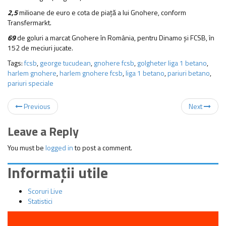
2,5
milioane de euro e cota de piață a lui Gnohere, conform
Transfermarkt.
69
de goluri a marcat Gnohere în România, pentru Dinamo și FCSB, în
152 de meciuri jucate.
Tags:
fcsb
,
george tucudean
,
gnohere fcsb
,
golgheter liga 1 betano
,
harlem gnohere
,
harlem gnohere fcsb
,
liga 1 betano
,
pariuri betano
,
pariuri speciale
Previous
Next
Leave a Reply
You must be
logged in
to post a comment.
Informații utile
Scoruri Live
Statistici