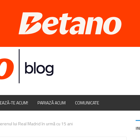
EAZĂ-TE ACUM!
PARIAZĂ ACUM
COMUNICATE
terenul lui Real Madrid în urmă cu 15 ani
I