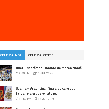
CELE MAI NOI
CELE MAI CITITE
Biletul săptămânii înainte de marea finală.
2:33 PM
19 JUL 2026
Spania – Argentina, finala pe care zeul
fotbal n-a vrut s-o rateze.
12:50 PM
17 JUL 2026