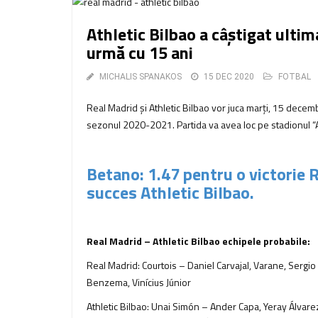
Athletic Bilbao a câştigat ultim
urmă cu 15 ani
MICHALIS SPANAKOS
15 DEC 2020
FOTBAL
Real Madrid şi Athletic Bilbao vor juca marți, 15 decemb
sezonul 2020-2021. Partida va avea loc pe stadionul “Alf
Betano: 1.47 pentru o victorie 
succes Athletic Bilbao.
Real Madrid – Athletic Bilbao echipele probabile:
Real Madrid: Courtois – Daniel Carvajal, Varane, Serg
Benzema, Vinícius Júnior
Athletic Bilbao: Unai Simón – Ander Capa, Yeray Álvarez