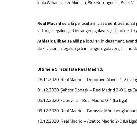
Iñaki Williams, Iker Muniain, Álex Berenguer – Asier Vill
Real Madrid
se află pe locul 3 în clasament, având 23
victorii, 2 egaluri şi 3 înfrangeri, golaverajul fiind de 19
Athletic Bilbao
se află pe locul 14 în clasament, avân
de 4 victorii, 2 egaluri şi 6 înfrangeri, golaverajul fiind 
Ultimele 5 rezultate Real Madrid:
28.11.2020: Real Madrid – Deportivo Alavés 1-2 (La Li
01.12.2020: Şahtior Doneţk – Real Madrid 2-0 (Liga Ca
05.12.2020: FC Sevilla – Real Madrid 0-1 (La Liga)
09.12.2020: Real Madrid – Borussia Mönchengladbach 
12.12.2020: Real Madrid – Atlético Madrid 2-0 (La Liga