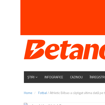
ȘTIRI
INFOGRAFICE
CAZINOU
ÎNREGISTR
Home
Fotbal
/
Athletic Bilbao a câştigat ultima dată pe 