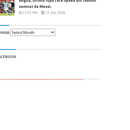
Anglia, ultima tușă care lipsea din tabloul
semnat de Messi.
12:01 PM
15 JUL 2026
Arhiva
RHIVA
ACEBOOK