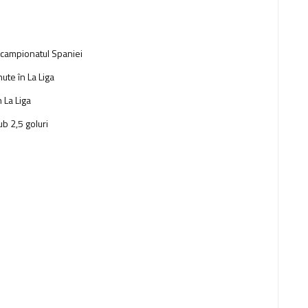
n campionatul Spaniei
nute în La Liga
n La Liga
ub 2,5 goluri