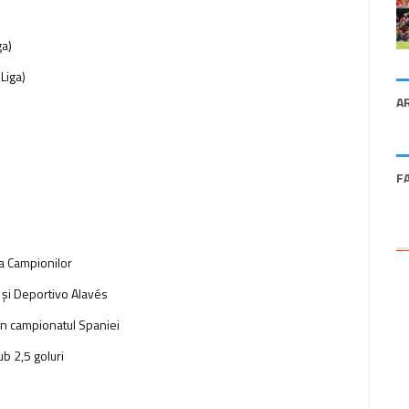
ga)
Liga)
A
F
iga Campionilor
 şi Deportivo Alavés
 în campionatul Spaniei
ub 2,5 goluri