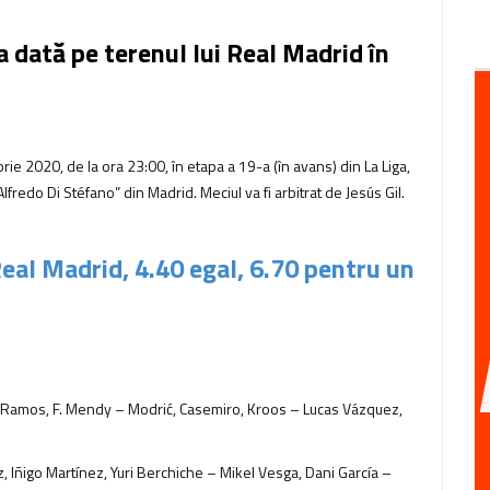
a dată pe terenul lui Real Madrid în
rie 2020, de la ora 23:00, în etapa a 19-a (în avans) din La Liga,
redo Di Stéfano” din Madrid. Meciul va fi arbitrat de Jesús Gil.
Real Madrid, 4.40 egal, 6.70 pentru un
io Ramos, F. Mendy – Modrić, Casemiro, Kroos – Lucas Vázquez,
, Iñigo Martínez, Yuri Berchiche – Mikel Vesga, Dani García –