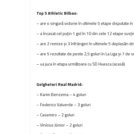
Top 5 Athletic Bilbao:
– are o singură victorie în ultimele 5 etape disputate î
– a încasat cel puţin 1 gol în 10 din cele 12 etape susţi
– are 2 remize şi 3 înfrângeri în ultimele 5 deplasări di
– are 5 rezultate de peste 2,5 goluri în La Liga şi 7 de s
– va juca în etapa următoare cu SD Huesca (acasă)
Golgheteri Real Madrid:
– Karim Benzema – 4 goluri
– Federico Valverde – 3 goluri
– Casemiro – 2 goluri
– Vinícius Júnior – 2 goluri