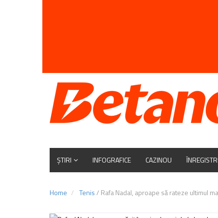
ȘTIRI
INFOGRAFICE
CAZINOU
ÎNREGISTR
Home
Tenis
/
Rafa Nadal, aproape să rateze ultimul ma