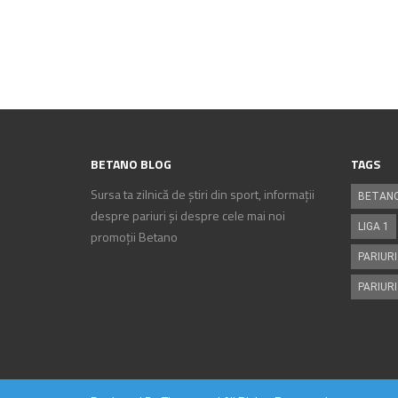
BETANO BLOG
TAGS
Sursa ta zilnică de știri din sport, informații
BETAN
despre pariuri și despre cele mai noi
LIGA 1
promoții Betano
PARIURI
PARIURI