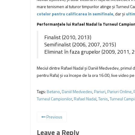
mare tenismen al tuturor timpurilor atinge și Turneul Ca
cotelor pentru calificarea în semifinale
, dar și
ulti
Performanțele lui Rafael Nadal la Turneul Campioni
Finalist (2010, 2013)
Semifinalist (2006, 2007, 2015)
Eliminat în faza grupelor (2009, 2011, 
Meciul dintre Rafael Nadal și Daniil Medvedev, primul di
pentru Rafa) și va începe de la ora 16:00, live video pe 
Tags:
Betano
,
Daniil Medvedev
,
Pariuri
,
Pariuri Online
,
Turneul Campionilor
,
Rafael Nadal
,
Tenis
,
Turneul Campi
Previous
Leave a Reply