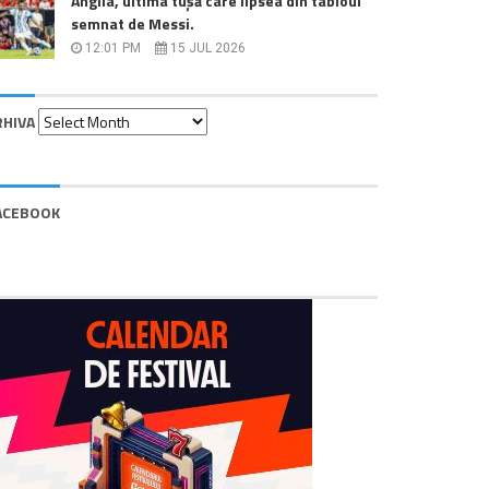
Anglia, ultima tușă care lipsea din tabloul
semnat de Messi.
12:01 PM
15 JUL 2026
Arhiva
RHIVA
ACEBOOK