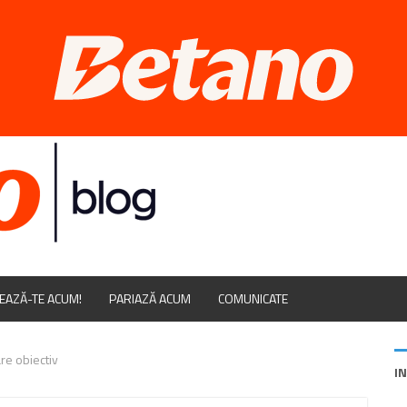
EAZĂ-TE ACUM!
PARIAZĂ ACUM
COMUNICATE
re obiectiv
I