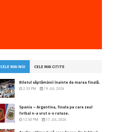
CELE MAI NOI
CELE MAI CITITE
Biletul săptămânii înainte de marea finală.
2:33 PM
19 JUL 2026
Spania – Argentina, finala pe care zeul
fotbal n-a vrut s-o rateze.
12:50 PM
17 JUL 2026