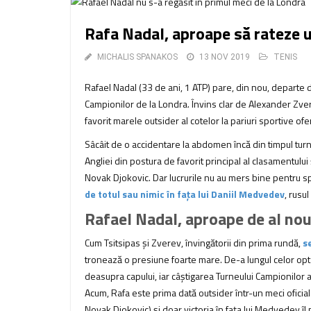
Rafa Nadal, aproape să rateze 
MICHALIS SPANAKOS
13 NOV 2019
TENIS
Rafael Nadal (33 de ani, 1 ATP) pare, din nou, departe de
Campionilor de la Londra. Învins clar de Alexander Zvere
favorit marele outsider al cotelor la pariuri sportive of
Sâcâit de o accidentare la abdomen încă din timpul turne
Angliei din postura de favorit principal al clasamentului
Novak Djokovic. Dar lucrurile nu au mers bine pentru spa
de totul sau nimic în fața lui Daniil Medvedev
, rusu
Rafael Nadal, aproape de al nou
Cum Tsitsipas și Zverev, învingătorii din prima rundă,
s
tronează o presiune foarte mare. De-a lungul celor opt pa
deasupra capului, iar câștigarea Turneului Campionilor a
Acum, Rafa este prima dată outsider într-un meci oficial
Novak Djokovic) și doar victoria în fața lui Medvedev îl