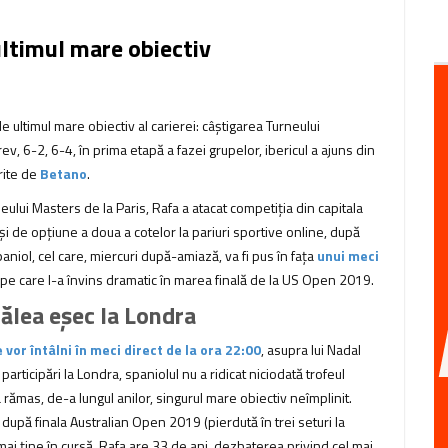
ultimul mare obiectiv
 ultimul mare obiectiv al carierei: câștigarea Turneului
v, 6-2, 6-4, în prima etapă a fazei grupelor, ibericul a ajuns din
erite de
Betano
.
ului Masters de la Paris, Rafa a atacat competiția din capitala
 și de opțiune a doua a cotelor la pariuri sportive online, după
niol, cel care, miercuri după-amiază, va fi pus în fața
unui meci
l pe care l-a învins dramatic în marea finală de la US Open 2019.
ălea eșec la Londra
e vor întâlni în meci direct de la ora 22:00
, asupra lui Nadal
rticipări la Londra, spaniolul nu a ridicat niciodată trofeul
 rămas, de-a lungul anilor, singurul mare obiectiv neîmplinit.
 după finala Australian Open 2019 (pierdută în trei seturi la
 mai ține în cursă. Rafa are 33 de ani, dezbaterea privind cel mai