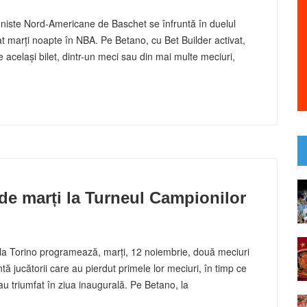
sioniste Nord-Americane de Baschet se înfruntă în duelul
 marți noapte în NBA. Pe Betano, cu Bet Builder activat,
e același bilet, dintr-un meci sau din mai multe meciuri,
i de marți la Turneul Campionilor
 la Torino programează, marți, 12 noiembrie, două meciuri
ntă jucătorii care au pierdut primele lor meciuri, în timp ce
 au triumfat în ziua inaugurală. Pe Betano, la