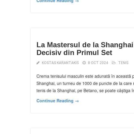
Continue Reading →
La Mastersul de la Shanghai 
Decisiv din Primul Set
KOSTAS KARANTAKIS
8 OCT 2024
TENIS
Crema tenisului masculin este adunată în această p
Shanghai, un turneu de 1000 de puncte de la care nu 
tenis de la Shanghai, pe Betano, se poate câștiga î
Continue Reading →