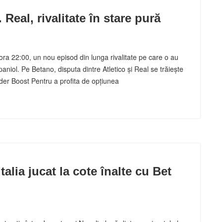
Real, rivalitate în stare pură
ora 22:00, un nou episod din lunga rivalitate pe care o au
aniol. Pe Betano, disputa dintre Atletico și Real se trăiește
ilder Boost Pentru a profita de opțiunea
alia jucat la cote înalte cu Bet