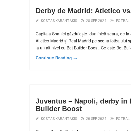
Derby de Madrid: Atletico vs. 
KOSTAS KARANTAKIS
28 SEP 2024
FOTBAL
Capitala Spaniei găzduiește, duminică seara, de la 
Atletico Madrid și Real Madrid pe scena fotbalului sp
la un alt nivel cu Bet Builder Boost. Ce este Bet Bu
Continue Reading →
Juventus – Napoli, derby în It
Builder Boost
KOSTAS KARANTAKIS
20 SEP 2024
FOTBAL