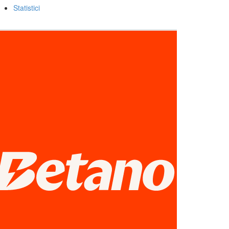
Statistici