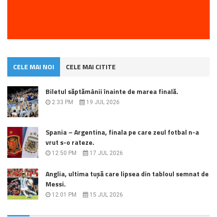
CELE MAI NOI
CELE MAI CITITE
Biletul săptămânii înainte de marea finală.
2:33 PM
19 JUL 2026
Spania – Argentina, finala pe care zeul fotbal n-a
vrut s-o rateze.
12:50 PM
17 JUL 2026
Anglia, ultima tușă care lipsea din tabloul semnat de
Messi.
12:01 PM
15 JUL 2026