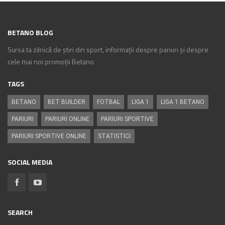
BETANO BLOG
Sursa ta zilnică de știri din sport, informații despre pariuri și despre
cele mai noi promoții Betano
TAGS
BETANO
BET BUILDER
FOTBAL
LIGA 1
LIGA 1 BETANO
PARIURI
PARIURI ONLINE
PARIURI SPORTIVE
PARIURI SPORTIVE ONLINE
STATISTICI
SOCIAL MEDIA
SEARCH