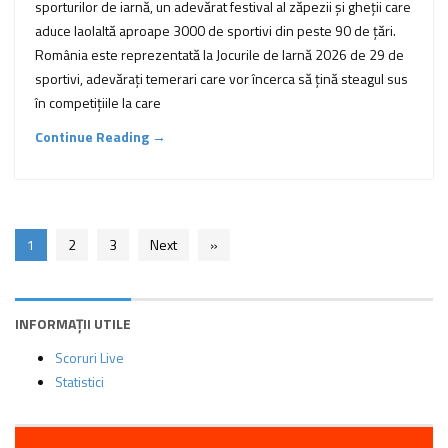
sporturilor de iarnă, un adevărat festival al zăpezii și gheții care
aduce laolaltă aproape 3000 de sportivi din peste 90 de țări.
România este reprezentată la Jocurile de Iarnă 2026 de 29 de
sportivi, adevărați temerari care vor încerca să țină steagul sus
în competițiile la care
Continue Reading →
1
2
3
Next
»
INFORMAȚII UTILE
Scoruri Live
Statistici