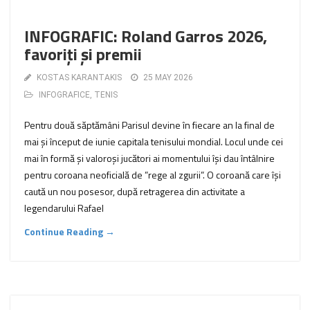
INFOGRAFIC: Roland Garros 2026,
favoriți și premii
KOSTAS KARANTAKIS
25 MAY 2026
INFOGRAFICE
,
TENIS
Pentru două săptămâni Parisul devine în fiecare an la final de
mai și început de iunie capitala tenisului mondial. Locul unde cei
mai în formă și valoroși jucători ai momentului își dau întâlnire
pentru coroana neoficială de ”rege al zgurii”. O coroană care își
caută un nou posesor, după retragerea din activitate a
legendarului Rafael
Continue Reading →