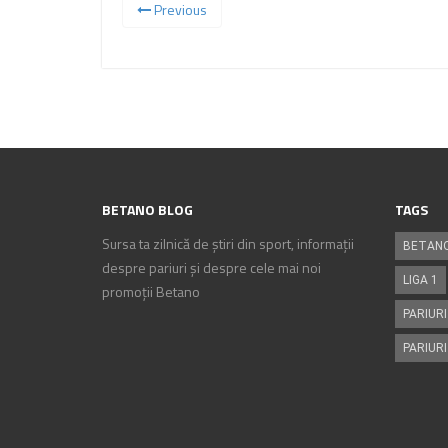
Previous
BETANO BLOG
TAGS
Sursa ta zilnică de știri din sport, informații
BETAN
despre pariuri și despre cele mai noi
LIGA 1
promoții Betano
PARIURI
PARIURI