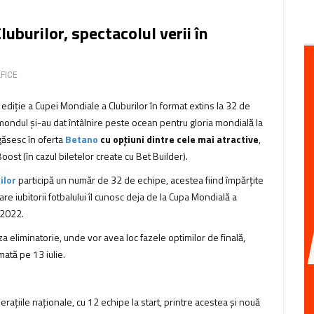
burilor, spectacolul verii în
FICE
 ediție a Cupei Mondiale a Cluburilor în format extins la 32 de
ondul și-au dat întâlnire peste ocean pentru gloria mondială la
egăsesc în oferta
Betano
cu opțiuni dintre cele mai atractive
,
ost (în cazul biletelor create cu Bet Builder).
ilor
participă un număr de 32 de echipe, acestea fiind împărțite
re iubitorii fotbalului îl cunosc deja de la Cupa Mondială a
 2022.
a eliminatorie, unde vor avea loc fazele optimilor de finală,
mată pe 13 iulie.
țiile naționale, cu 12 echipe la start, printre acestea și nouă