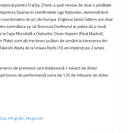
ernațional pentru Franța, Cherki a avut nevoie de doar o jumătate
împotriva Spaniei în semifinalele Ligii Națiunilor, demonstrând
i coordonatori de joc din Europa. Englezul Jamie Gittens are doar
pentru semnătura sa, iar Borussia Dortmund ar putea da o nouă
 de la Cupa Mondială a Cluburilor. Dean Huijsen (Real Madrid),
te) sunt alți trei tineri jucători de urmărit la întrecerea din
Takeshi Wada de la Urawa Reds (16 ani împliniți pe 2 iunie).
 generos de premiere care totalizează 1 miliard de dolari
drept bonus de performanță suma de 125 de milioane de dolari
tbal
,
Infografic
,
Megacote