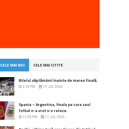
CELE MAI NOI
CELE MAI CITITE
Biletul săptămânii înainte de marea finală.
2:33 PM
19 JUL 2026
Spania – Argentina, finala pe care zeul
fotbal n-a vrut s-o rateze.
12:50 PM
17 JUL 2026