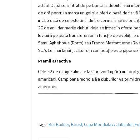
actual. După ce a intrat de pe bancă la debutul său int
de oră pentru a marca un gol și a oferi o pasă decisivă 
încă o dată de ce este unul dintre cei mai impresionanț
20 de ani, dar marile cluburi deja se întrec în oferte 
lovitură pe piața transferurilor în funcție de evoluțiile
Samu Aghehowa (Porto) sau Franco Mastantuono (River Pla
SUA. Cel mai tânăr jucător din competiție este japonez 
Premii atractive
Cele 32 de echipe aliniate la start vor împărți un fond
americani. Campioana mondială a cluburilor va primi 
americani.
Tags:
Bet Builder
,
Boost
,
Cupa Mondiala A Cluburilor
,
Fo