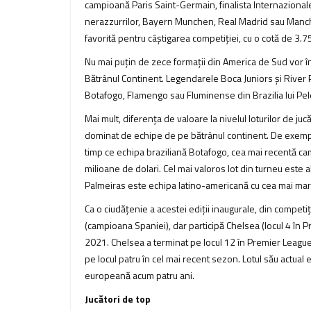
campioană Paris Saint-Germain, finalista Internazionale
nerazzurrilor, Bayern Munchen, Real Madrid sau Manche
favorită pentru câștigarea competiției, cu o cotă de 3.7
Nu mai puțin de zece formații din America de Sud vor î
Bătrânul Continent. Legendarele Boca Juniors și River P
Botafogo, Flamengo sau Fluminense din Brazilia lui Pele ș
Mai mult, diferența de valoare la nivelul loturilor de ju
dominat de echipe de pe bătrânul continent. De exemplu, 
timp ce echipa braziliană Botafogo, cea mai recentă ca
milioane de dolari. Cel mai valoros lot din turneu este al
Palmeiras este echipa latino-americană cu cea mai mare
Ca o ciudățenie a acestei ediții inaugurale, din competi
(campioana Spaniei), dar participă Chelsea (locul 4 în Pr
2021. Chelsea a terminat pe locul 12 în Premier Leagu
pe locul patru în cel mai recent sezon. Lotul său actual 
europeană acum patru ani.
Jucători de top