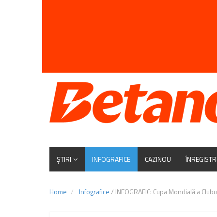
ȘTIRI
INFOGRAFICE
CAZINOU
ÎNREGISTR
Home
Infografice
/
INFOGRAFIC: Cupa Mondială a Cluburil