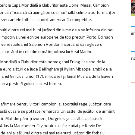
ezent la Cupa Mondială a Cluburilor este Lionel Messi. Campion
erican încearcă să ajungă pe cea mai înaltă culme a performanței
eprezentantele fotbalului nord-american în competiție.
lți dintre cei mai buni jucători din lume de a se înfrunta din nou.
A
 împotriva unei echipe europene de top precum Porto, Edinson
u venezueleanul Salomón Rondón încercând să regleze o
 marcând în cele din urmă împotriva lui Real Madrid.
F
 Mondială a Cluburilor este norvegianul Erling Haaland de la
de euro alături de Jude Bellingham și Kylian Mbappe, ambii de la
anul Vinicius Junior (170 milioane) și Jamal Musiala de la Bayern
rca peste 5 goluri la acest turneu.
firmare pentru viitorii campioni ai sportului rege. Jucători care
eastă ocazie se pot face remarcați. Un astfel de jucător de urmărit
n Mali din părinți ivorieni, Dorgeles și-a arătat calitatea în
. Adus la Manchester City pentru a-l face uitat pe Kevin De
 de ani ai săi unul dintre cei mai talentați jucători din fotbalul