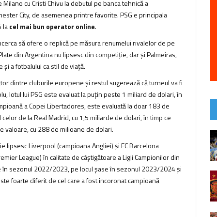
 Milano cu Cristi Chivu la debutul pe banca tehnică a
ster City, de asemenea printre favorite. PSG e principala
5 la
cel mai bun operator online
.
ncerca să ofere o replică pe măsura renumelui rivalelor de pe
late din Argentina nu lipsesc din competiție, dar și Palmeiras,
i a fotbalului ca stil de viață.
cător dintre cluburile europene și restul sugerează că turneul va fi
lotul lui PSG este evaluat la puțin peste 1 miliard de dolari, în
mpioană a Copei Libertadores, este evaluată la doar 183 de
 celor de la Real Madrid, cu 1,5 miliarde de dolari, în timp ce
 valoare, cu 288 de milioane de dolari.
ție lipsesc Liverpool (campioana Angliei) și FC Barcelona
emier League) în calitate de câștigătoare a Ligii Campionilor din
e în sezonul 2022/2023, pe locul șase în sezonul 2023/2024 și
este foarte diferit de cel care a fost încoronat campioană