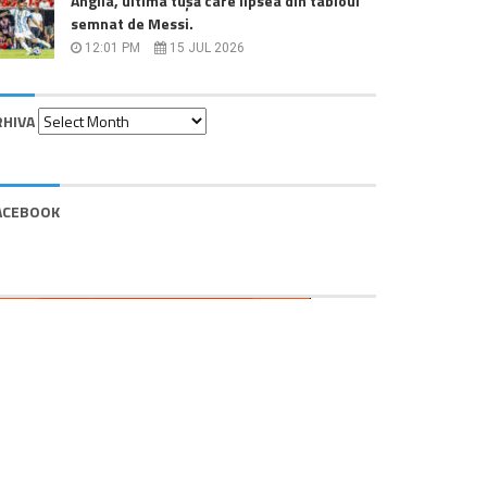
Anglia, ultima tușă care lipsea din tabloul
semnat de Messi.
12:01 PM
15 JUL 2026
Arhiva
RHIVA
ACEBOOK