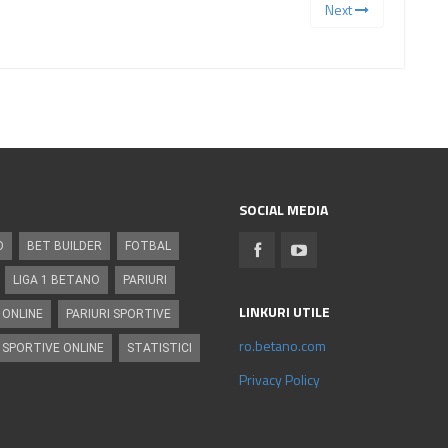
Next
SOCIAL MEDIA
O
BET BUILDER
FOTBAL
LIGA 1 BETANO
PARIURI
LINKURI UTILE
 ONLINE
PARIURI SPORTIVE
ro.betano.com
 SPORTIVE ONLINE
STATISTICI
Privacy Policy