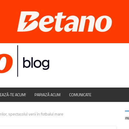
EAZĂ-TE ACUM!
PARIAZĂ ACUM
COMUNICATE
or, spectacolul verii în fotbalul mare
I