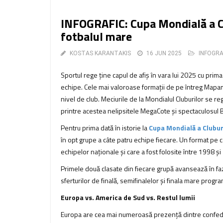
INFOGRAFIC: Cupa Mondială a Clu
fotbalul mare
KOSTAS KARANTAKIS
16 JUN 2025
INFOGRA
Sportul rege ține capul de afiș în vara lui 2025 cu prima
echipe. Cele mai valoroase formații de pe întreg Mapam
nivel de club. Meciurile de la Mondialul Cluburilor se r
printre acestea nelipsitele MegaCote și spectaculosul Bo
Pentru prima dată în istorie la
Cupa Mondială a Clubur
în opt grupe a câte patru echipe fiecare. Un format pe ca
echipelor naționale și care a fost folosite între 1998 și
Primele două clasate din fiecare grupă avansează în faz
sferturilor de finală, semifinalelor și finala mare progra
Europa vs. America de Sud vs. Restul lumii
Europa are cea mai numeroasă prezență dintre confedera