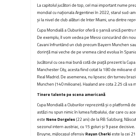
La capitolul jucători de top, cel mai important nume pr
mondial cu naționala Argentinei în 2022, starul sud-am
și la nivel de club alături de Inter Miami, una dintre r
Cupa Mondială a Cluburilor oferă o șansă unică pentru mu
De exemplu, îl vom vedea pe Messi concurând din nou
Cavani înfruntând un club precum Bayern Munchen sa
dorință mai veche de pe vremea când evolua în Spania,
Jucătorul cu cea mai bună cotă de piață prezent la Cupa
Manchester City, acesta fiind cotat la 180 de milioane 
Real Madrid. De asemenea, nu lipsesc din turneu brazili
Munchen (140 milioane). Haaland are cota 2.25 că va ma
Tinere talente pe scena americană
Cupa Mondială a Cluburilor reprezintă și o platformă de a
astăzi nu spun nimic în lumea fotbalului, dar care cu ac
este
Nene Dorgeles
(22 ani) de la RB Salzburg. Născut î
sezonul intern austriac, cu 15 goluri și 9 pase decisive
Bruyne, mijlocașul ofensiv
Rayan Cherki
este la cei 21