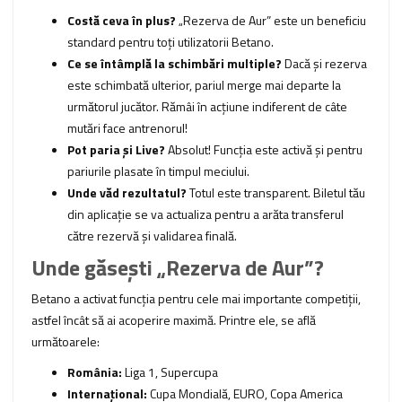
Costă ceva în plus?
„Rezerva de Aur” este un beneficiu
standard pentru toți utilizatorii Betano.
Ce se întâmplă la schimbări multiple?
Dacă și rezerva
este schimbată ulterior, pariul merge mai departe la
următorul jucător. Rămâi în acțiune indiferent de câte
mutări face antrenorul!
Pot paria și Live?
Absolut! Funcția este activă și pentru
pariurile plasate în timpul meciului.
Unde văd rezultatul?
Totul este transparent. Biletul tău
din aplicație se va actualiza pentru a arăta transferul
către rezervă și validarea finală.
Unde găsești „Rezerva de Aur”?
Betano a activat funcția pentru cele mai importante competiții,
astfel încât să ai acoperire maximă. Printre ele, se află
următoarele:
România:
Liga 1, Supercupa
Internațional:
Cupa Mondială, EURO, Copa America