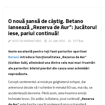
O nouă șansă de câștig. Betano
lansează „Rezerva de Aur”: Jucătorul
iese, pariul continuă!
KOSTAS KARANTAKIS
23 JAN 2026
FOTBAL
Veste excelentă pentru toți fanii pariurilor sportive!
Betano
introduce funcționalitatea „Rezerva de Aur”
(Golden Sub), eliminând una dintre cele mai mari frustrări
ale pariorilor: biletul pierdut din cauza unei schimbări
neprevăzute.
Cunoști sentimentul: ai mizat pe golgheterul echipei, dar
antrenorul decide să-l schimbe în minutul 60 sau, mai rău, se
accidentează devreme. Până acum, asta însemna emoții
încheiate brusc. De astăzi, la Betano, jocul continuă!
„Rezerva
de Aur”
este funcția care îți protejează miza și transferă