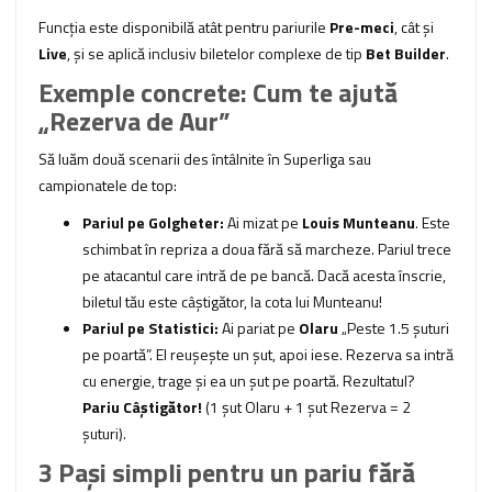
Funcția este disponibilă atât pentru pariurile
Pre-meci
, cât și
Live
, și se aplică inclusiv biletelor complexe de tip
Bet Builder
.
Exemple concrete: Cum te ajută
„Rezerva de Aur”
Să luăm două scenarii des întâlnite în Superliga sau
campionatele de top:
Pariul pe Golgheter:
Ai mizat pe
Louis Munteanu
. Este
schimbat în repriza a doua fără să marcheze. Pariul trece
pe atacantul care intră de pe bancă. Dacă acesta înscrie,
biletul tău este câștigător, la cota lui Munteanu!
Pariul pe Statistici:
Ai pariat pe
Olaru
„Peste 1.5 șuturi
pe poartă”. El reușește un șut, apoi iese. Rezerva sa intră
cu energie, trage și ea un șut pe poartă. Rezultatul?
Pariu Câștigător!
(1 șut Olaru + 1 șut Rezerva = 2
șuturi).
3 Pași simpli pentru un pariu fără