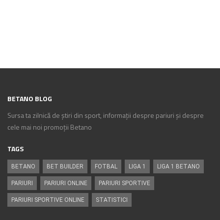
BETANO BLOG
Sursa ta zilnică de știri din sport, informații despre pariuri și despre
cele mai noi promoții Betano
TAGS
BETANO
BET BUILDER
FOTBAL
LIGA 1
LIGA 1 BETANO
PARIURI
PARIURI ONLINE
PARIURI SPORTIVE
PARIURI SPORTIVE ONLINE
STATISTICI