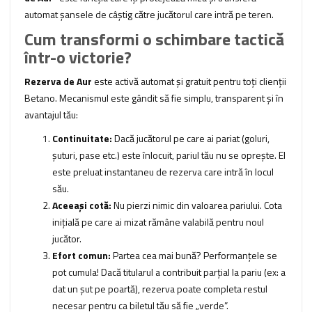
automat șansele de câștig către jucătorul care intră pe teren.
Cum transformi o schimbare tactică
într-o victorie?
Rezerva de Aur
este activă automat și gratuit pentru toți clienții
Betano. Mecanismul este gândit să fie simplu, transparent și în
avantajul tău:
Continuitate:
Dacă jucătorul pe care ai pariat (goluri,
șuturi, pase etc.) este înlocuit, pariul tău nu se oprește. El
este preluat instantaneu de rezerva care intră în locul
său.
Aceeași cotă:
Nu pierzi nimic din valoarea pariului. Cota
inițială pe care ai mizat rămâne valabilă pentru noul
jucător.
Efort comun:
Partea cea mai bună? Performanțele se
pot cumula! Dacă titularul a contribuit parțial la pariu (ex: a
dat un șut pe poartă), rezerva poate completa restul
necesar pentru ca biletul tău să fie „verde”.