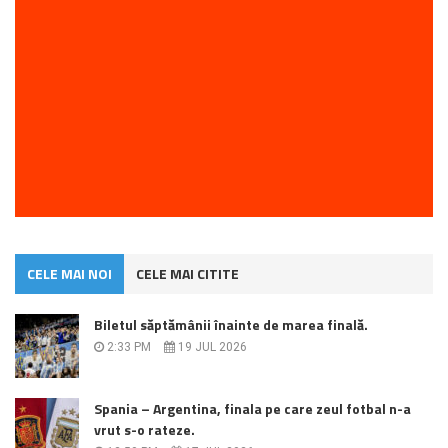
CELE MAI NOI
CELE MAI CITITE
Biletul săptămânii înainte de marea finală.
2:33 PM
19 JUL 2026
Spania – Argentina, finala pe care zeul fotbal n-a
vrut s-o rateze.