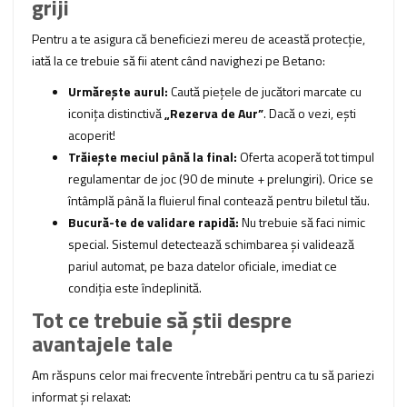
griji
Pentru a te asigura că beneficiezi mereu de această protecție,
iată la ce trebuie să fii atent când navighezi pe Betano:
Urmărește aurul:
Caută piețele de jucători marcate cu
iconița distinctivă
„Rezerva de Aur”
. Dacă o vezi, ești
acoperit!
Trăiește meciul până la final:
Oferta acoperă tot timpul
regulamentar de joc (90 de minute + prelungiri). Orice se
întâmplă până la fluierul final contează pentru biletul tău.
Bucură-te de validare rapidă:
Nu trebuie să faci nimic
special. Sistemul detectează schimbarea și validează
pariul automat, pe baza datelor oficiale, imediat ce
condiția este îndeplinită.
Tot ce trebuie să știi despre
avantajele tale
Am răspuns celor mai frecvente întrebări pentru ca tu să pariezi
informat și relaxat: