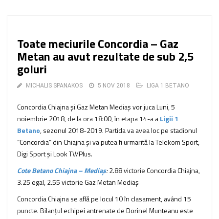
Toate meciurile Concordia – Gaz
Metan au avut rezultate de sub 2,5
goluri
MICHALIS SPANAKOS
5 NOV 2018
LIGA 1 BETANO
Concordia Chiajna şi Gaz Metan Mediaş vor juca Luni, 5
noiembrie 2018, de la ora 18:00, în etapa 14-a a
Ligii 1
Betano
, sezonul 2018-2019. Partida va avea loc pe stadionul
“Concordia” din Chiajna şi va putea fi urmarită la Telekom Sport,
Digi Sport şi Look TV/Plus.
Cote Betano Chiajna – Mediaș
:
2.88 victorie Concordia Chiajna,
3.25 egal, 2.55 victorie Gaz Metan Mediaş
Concordia Chiajna se află pe locul 10 în clasament, având 15
puncte. Bilanţul echipei antrenate de Dorinel Munteanu este