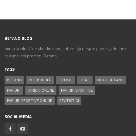
BETANO BLOG
Sursa ta zilnică de știri din sport, informații despre pariuri și despre
cele mai noi promoții Betano
TAGS
BETANO
BET BUILDER
FOTBAL
LIGA 1
LIGA 1 BETANO
PARIURI
PARIURI ONLINE
PARIURI SPORTIVE
PARIURI SPORTIVE ONLINE
STATISTICI
SOCIAL MEDIA