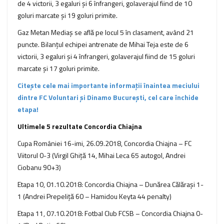
de 4 victorii, 3 egaluri şi 6 înfrangeri, golaverajul fiind de 10
goluri marcate şi 19 goluri primite.
Gaz Metan Mediaş se află pe locul 5 în clasament, având 21
puncte. Bilanţul echipei antrenate de Mihai Teja este de 6
victorii, 3 egaluri şi 4 înfrangeri, golaverajul fiind de 15 goluri
marcate şi 17 goluri primite.
Citește cele mai importante informații înaintea meciului
dintre FC Voluntari și Dinamo București, cel care închide
etapa!
Ultimele 5 rezultate Concordia Chiajna
Cupa României 16-imi, 26.09.2018, Concordia Chiajna – FC
Viitorul 0-3 (Virgil Ghiţă 14, Mihai Leca 65 autogol, Andrei
Ciobanu 90+3)
Etapa 10, 01.10.2018: Concordia Chiajna – Dunărea Călărași 1-
1 (Andrei Prepeliță 60 – Hamidou Keyta 44 penalty)
Etapa 11, 07.10.2018: Fotbal Club FCSB – Concordia Chiajna 0-