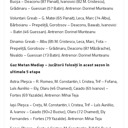
Bucşa – Deaconu (87 Panait), Ivanovici (82 M. Cristescu),
Grădinaru – Guessan (57 Batin). Antrenor: Dorinel Munteanu
Voluntari: Greab – G. Matei (65 Panait), Leca, Marc (74 Albu),
Bărboianu – Prepeliţă, Gorobsov – Deaconu, Bawab, Ivanovici
– Batin (46 Guessan). Antrenor: Dorinel Munteanu
Dinamo: Greab – Albu (85 M. Cristescu, Leca, Marc, Fota –
Prepeliţă, Gorobsov – Grădinaru, Deaconu (87 Măzărache),
Nivaldo – Guessan (73 Batin). Antrenor: Dorinel Munteanu
Gaz Metan Mediaş – Jucătorii folosiţi în acest sezon în
ultimele 5 etape
Astra: Pleşca – R. Romeo, M. Constantin, I. Cristea, Trif – Fofana,
Luís Aurélio – Ely, Olaru (46 Chamed), Caiado (65 Ivanov) –
Fortes (69 Yazalde). Antrenor: Mihai Teja
Iaşi: Pleşca – Creţu, M. Constantin, I. Cristea, Trif – Luís Aurélio,
A. Ivanov – Caiado (90+2 Buziuc), Olaru (72 Chamed), Ely
Fernandes – Fortes (79 Yazalde). Antrenor: Mihai Teja