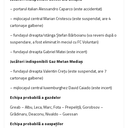
– portarul italian Alessandro Caparco (este accidentat)
– mijlocaşul central Marian Cristescu (este suspendat, are 4
cartonaşe galbene)
– fundaşul dreapta/stânga Ştefan Bărboianu (va reveni după o
suspendare, a fost eliminat în meciul cu FC Voluntari)
– fundaşul dreapta Gabriel Matei (este incert)
Jucători indisponibili Gaz Metan Mediaş
– fundaşul dreapta Valentin Creţu (este suspendat, are 7
cartonaşe galbene)
– mijlocaşul central luxemburghez David Caiado (este incert)
Echipa probabilă a gazdelor
Greab – Albu, Leca, Marc, Fota – Prepeliță, Gorobsov –
Grădinaru, Deaconu, Nivaldo – Guessan
Echipa probabilă a oaspeţilor