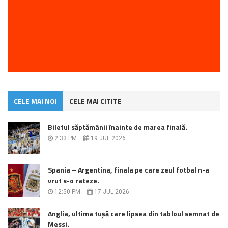
CELE MAI NOI
CELE MAI CITITE
Biletul săptămânii înainte de marea finală.
2:33 PM
19 JUL 2026
Spania – Argentina, finala pe care zeul fotbal n-a
vrut s-o rateze.
12:50 PM
17 JUL 2026
Anglia, ultima tușă care lipsea din tabloul semnat de
Messi.