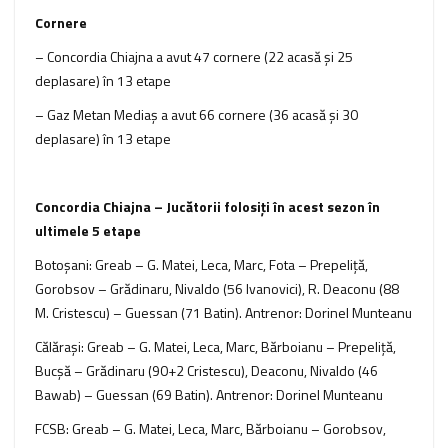
Cornere
– Concordia Chiajna a avut 47 cornere (22 acasă şi 25
deplasare) în 13 etape
– Gaz Metan Mediaş a avut 66 cornere (36 acasă şi 30
deplasare) în 13 etape
Concordia Chiajna – Jucătorii folosiţi în acest sezon în
ultimele 5 etape
Botoşani: Greab – G. Matei, Leca, Marc, Fota – Prepeliţă,
Gorobsov – Grădinaru, Nivaldo (56 Ivanovici), R. Deaconu (88
M. Cristescu) – Guessan (71 Batin). Antrenor: Dorinel Munteanu
Călăraşi: Greab – G. Matei, Leca, Marc, Bărboianu – Prepeliţă,
Bucşă – Grădinaru (90+2 Cristescu), Deaconu, Nivaldo (46
Bawab) – Guessan (69 Batin). Antrenor: Dorinel Munteanu
FCSB: Greab – G. Matei, Leca, Marc, Bărboianu – Gorobsov,