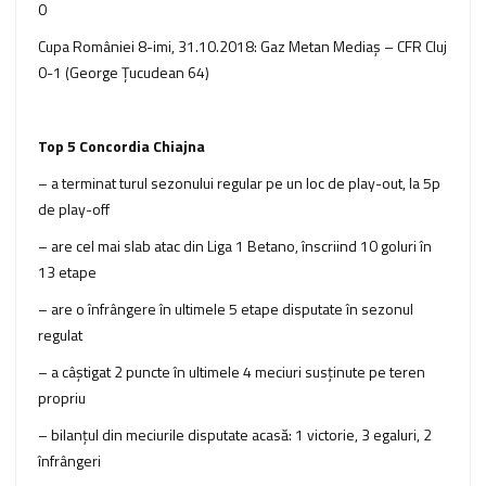
0
Cupa României 8-imi, 31.10.2018: Gaz Metan Mediaş – CFR Cluj
0-1 (George Ţucudean 64)
Top 5 Concordia Chiajna
– a terminat turul sezonului regular pe un loc de play-out, la 5p
de play-off
– are cel mai slab atac din Liga 1 Betano, înscriind 10 goluri în
13 etape
– are o înfrângere în ultimele 5 etape disputate în sezonul
regulat
– a câştigat 2 puncte în ultimele 4 meciuri susţinute pe teren
propriu
– bilanţul din meciurile disputate acasă: 1 victorie, 3 egaluri, 2
înfrângeri