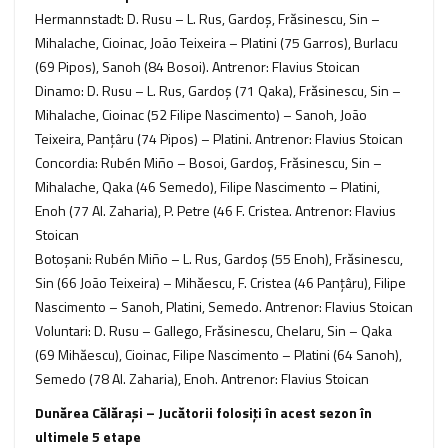
Hermannstadt: D. Rusu – L. Rus, Gardoş, Frăsinescu, Sin –
Mihalache, Cioinac, João Teixeira – Platini (75 Garros), Burlacu
(69 Pipos), Sanoh (84 Bosoi). Antrenor: Flavius Stoican
Dinamo: D. Rusu – L. Rus, Gardoş (71 Qaka), Frăsinescu, Sin –
Mihalache, Cioinac (52 Filipe Nascimento) – Sanoh, João
Teixeira, Panţâru (74 Pipos) – Platini. Antrenor: Flavius Stoican
Concordia: Rubén Miño – Bosoi, Gardoş, Frăsinescu, Sin –
Mihalache, Qaka (46 Semedo), Filipe Nascimento – Platini,
Enoh (77 Al. Zaharia), P. Petre (46 F. Cristea. Antrenor: Flavius
Stoican
Botoşani: Rubén Miño – L. Rus, Gardoş (55 Enoh), Frăsinescu,
Sin (66 João Teixeira) – Mihăescu, F. Cristea (46 Panţâru), Filipe
Nascimento – Sanoh, Platini, Semedo. Antrenor: Flavius Stoican
Voluntari: D. Rusu – Gallego, Frăsinescu, Chelaru, Sin – Qaka
(69 Mihăescu), Cioinac, Filipe Nascimento – Platini (64 Sanoh),
Semedo (78 Al. Zaharia), Enoh. Antrenor: Flavius Stoican
Dunărea Călărași – Jucătorii folosiţi în acest sezon în
ultimele 5 etape