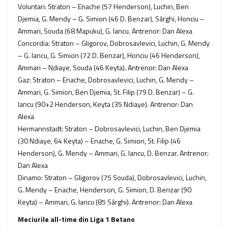
Voluntari: Straton – Enache (57 Henderson), Luchin, Ben
Djemia, G. Mendy – G. Simion (46 D. Benzar), Sârghi, Honciu –
Ammari, Souda (68 Mapuku), G. Iancu. Antrenor: Dan Alexa
Concordia: Straton – Gligorov, Dobrosavlevici, Luchin, G. Mendy
– G. Iancu, G. Simion (72 D. Benzar), Honciu (46 Henderson),
Ammari – Ndiaye, Souda (46 Keyta). Antrenor: Dan Alexa
Gaz: Straton – Enache, Dobrosavlevici, Luchin, G. Mendy –
Ammari, G. Simion, Ben Djemia, St. Filip (79 D. Benzar) – G.
Iancu (90+2 Henderson, Keyta (35 Ndiaye). Antrenor: Dan
Alexa
Hermannstadt: Straton – Dobrosavlevici, Luchin, Ben Djemia
(30 Ndiaye, 64 Keyta) – Enache, G. Simion, St. Filip (46
Henderson), G. Mendy – Ammari, G. Iancu, D. Benzar. Antrenor:
Dan Alexa
Dinamo: Straton – Gligorov (75 Souda), Dobrosavlevici, Luchin,
G. Mendy – Enache, Henderson, G. Simion, D. Benzar (90
Keyta) – Ammari, G. Iancu (85 Sârghi). Antrenor: Dan Alexa
Meciurile all-time din Liga 1 Betano