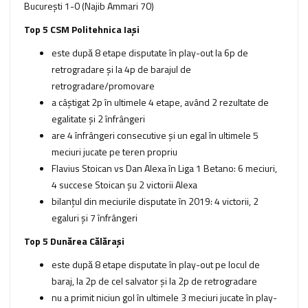
București 1-0 (Najib Ammari 70)
Top 5 CSM Politehnica Iași
este după 8 etape disputate în play-out la 6p de
retrogradare şi la 4p de barajul de
retrogradare/promovare
a câştigat 2p în ultimele 4 etape, având 2 rezultate de
egalitate şi 2 înfrângeri
are 4 înfrângeri consecutive şi un egal în ultimele 5
meciuri jucate pe teren propriu
Flavius Stoican vs Dan Alexa în Liga 1 Betano: 6 meciuri,
4 succese Stoican şu 2 victorii Alexa
bilanţul din meciurile disputate în 2019: 4 victorii, 2
egaluri şi 7 înfrângeri
Top 5 Dunărea Călărași
este după 8 etape disputate în play-out pe locul de
baraj, la 2p de cel salvator şi la 2p de retrogradare
nu a primit niciun gol în ultimele 3 meciuri jucate în play-