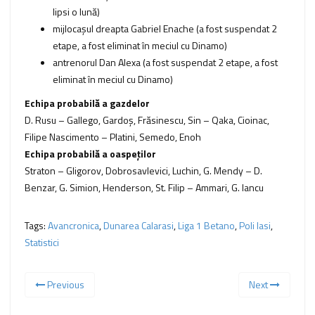
lipsi o lună)
mijlocaşul dreapta Gabriel Enache (a fost suspendat 2
etape, a fost eliminat în meciul cu Dinamo)
antrenorul Dan Alexa (a fost suspendat 2 etape, a fost
eliminat în meciul cu Dinamo)
Echipa probabilă a gazdelor
D. Rusu – Gallego, Gardoș, Frăsinescu, Sin – Qaka, Cioinac,
Filipe Nascimento – Platini, Semedo, Enoh
Echipa probabilă a oaspeţilor
Straton – Gligorov, Dobrosavlevici, Luchin, G. Mendy – D.
Benzar, G. Simion, Henderson, St. Filip – Ammari, G. Iancu
Tags:
Avancronica
,
Dunarea Calarasi
,
Liga 1 Betano
,
Poli Iasi
,
Statistici
Previous
Next