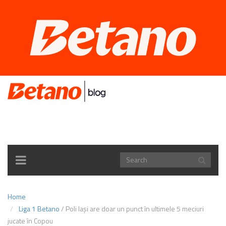
TOGGLE
NAVIGATION
Home
Liga 1 Betano
/
Poli Iași are doar un punct în ultimele 5 meciuri
jucate în Copou