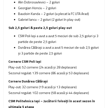
Alin Dobrosavlevici – 2 goluri
Georgian Honciu – 2 goluri
Baudoin Kanda – 2 goluri (a plecat la FC UTA Arad)
Gabriel Iancu – 2 goluri (2 goluri în play-out)
Sub 2,5 goluri & peste 2,5 goluri play-out
CSM Poli Iaşi a avut a avut 5 meciuri de sub 2,5 goluri şi 3
partide de peste 2,5 goluri
Dunărea Călăraşi a avut a avut 5 meciuri de sub 2,5 goluri
şi 3 partide de peste 2,5 goluri
Cornere CSM Poli Iași
Play-out: 52 cornere (24 acasă şi 28 deplasare)
Sezonul regulat: 139 cornere (86 acasă şi 53 deplasare)
Cornere Dunărea Călărași
Play-out: 32 cornere (19 acasă şi 13 deplasare)
Sezonul regulat: 102 cornere (58 acasă şi 44 deplasare)
CSM Politehnica Iași – Jucătorii folosiţi în acest sezon în
ultimele 5 etape