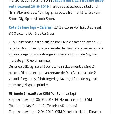
mai 2019, de la ora 17:30, în
etapa 9 din Liga 1 Betano (play-
out), sezonul 2018-2019.
Partida va avea loc pe stadionul
“Emil Alexandrescu” din Iași şi va putea fi urmarită la Telekom
Sport, Digi Sport şi Look Sport.
Cote Betano Iași – Călărași
: 2.12 victorie Poli Iași, 3.25 egal,
3.70 victorie Dunărea Călărași
CSM Politehnica Iași se află pe locul 4 în clasament, având 25
puncte. Bilanţul echipei antrenate de Flavius Stoican este de 2
victorii, 2 egaluri şi 4 înfrangeri, golaverajul fiind de 5 goluri
marcate şi 10 goluri primite.
Dunărea Călărași se află pe locul 6 în clasament, având 21
puncte. Bilanţul echipei antrenate de Dan Alexa este de 2
victorii, 3 egaluri şi 3 înfrangeri, golaverajul fiind de 5 goluri
marcate şi 9 goluri primite.
Ultimele 5 rezultate CSM Politehnica Iași
Etapa 4, play-out, 06.04.2019: FC Hermannstadt – CSM
Politehnica Iași 0-1 (João Teixeira 56 penalty)
Etapa 5, play-out, 12.04.2019: CSM Politehnica Iași – Dinamo