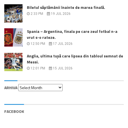
Biletul săptămânii înainte de marea finală.
2:33 PM
19 JUL 2026
Spania – Argentina, finala pe care zeul fotbal n-a
vrut s-o rateze.
12:50 PM
17 JUL 2026
Anglia, ultima tușă care lipsea din tabloul semnat de
Messi.
12:01 PM
15 JUL 2026
Arhiva
ARHIVA
FACEBOOK