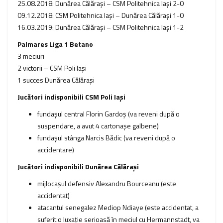
25.08.2018: Dunărea Călărași – CSM Politehnica Iaşi 2-0
09.12.2018: CSM Politehnica Iaşi – Dunărea Călărași 1-0
16.03.2019: Dunărea Călărași – CSM Politehnica Iași 1-2
Palmares Liga 1 Betano
3 meciuri
2 victorii – CSM Poli Iași
1 succes Dunărea Călărași
Jucători indisponibili CSM Poli Iași
fundaşul central Florin Gardoș (va reveni după o
suspendare, a avut 4 cartonaşe galbene)
fundaşul stânga Narcis Bădic (va reveni după o
accidentare)
Jucători indisponibili Dunărea Călărași
mijlocaşul defensiv Alexandru Bourceanu (este
accidentat)
atacantul senegalez Mediop Ndiaye (este accidentat, a
suferit o luxație serioasă în meciul cu Hermannstadt, va