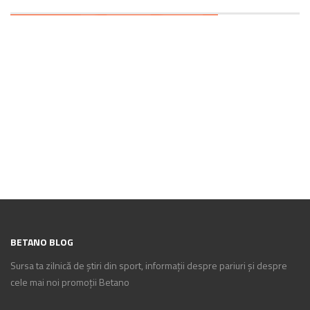
BETANO BLOG
Sursa ta zilnică de știri din sport, informații despre pariuri și despre
cele mai noi promoții Betano