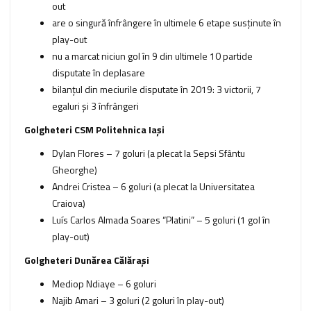
out
are o singură înfrângere în ultimele 6 etape susţinute în
play-out
nu a marcat niciun gol în 9 din ultimele 10 partide
disputate în deplasare
bilanţul din meciurile disputate în 2019: 3 victorii, 7
egaluri şi 3 înfrângeri
Golgheteri CSM Politehnica Iași
Dylan Flores – 7 goluri (a plecat la Sepsi Sfântu
Gheorghe)
Andrei Cristea – 6 goluri (a plecat la Universitatea
Craiova)
Luís Carlos Almada Soares “Platini” – 5 goluri (1 gol în
play-out)
Golgheteri Dunărea Călărași
Mediop Ndiaye – 6 goluri
Najib Amari – 3 goluri (2 goluri în play-out)