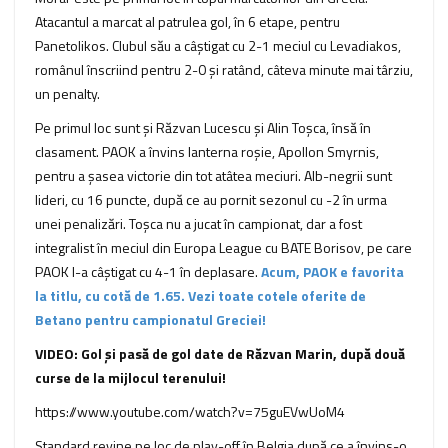
Atacantul a marcat al patrulea gol, în 6 etape, pentru
Panetolikos. Clubul său a câștigat cu 2-1 meciul cu Levadiakos,
românul înscriind pentru 2-0 și ratând, câteva minute mai târziu,
un penalty.
Pe primul loc sunt și Răzvan Lucescu și Alin Toșca, însă în
clasament. PAOK a învins lanterna roșie, Apollon Smyrnis,
pentru a șasea victorie din tot atâtea meciuri. Alb-negrii sunt
lideri, cu 16 puncte, după ce au pornit sezonul cu -2 în urma
unei penalizări. Toșca nu a jucat în campionat, dar a fost
integralist în meciul din Europa League cu BATE Borisov, pe care
PAOK l-a câștigat cu 4-1 în deplasare.
Acum, PAOK e favorita
la titlu, cu cotă de 1.65. Vezi toate cotele oferite de
Betano pentru campionatul Greciei!
VIDEO: Gol și pasă de gol date de Răzvan Marin, după două
curse de la mijlocul terenului!
https://www.youtube.com/watch?v=75guEVwUoM4
Standard revine pe loc de play-off în Belgia după ce a învins-o