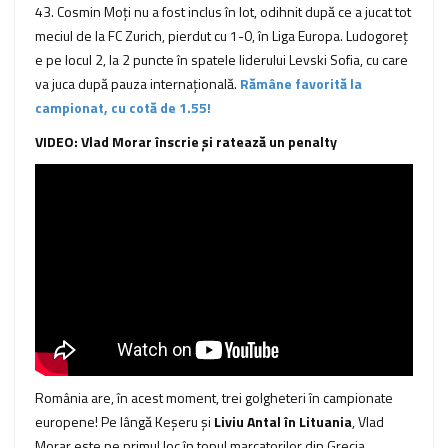
43. Cosmin Moți nu a fost inclus în lot, odihnit după ce a jucat tot
meciul de la FC Zurich, pierdut cu 1-0, în Liga Europa. Ludogoreț
e pe locul 2, la 2 puncte în spatele liderului Levski Sofia, cu care
va juca după pauza internațională.
Rămâne favorită la
campionat, cu cotă de 1.55!
VIDEO: Vlad Morar înscrie și ratează un penalty
România are, în acest moment, trei golgheteri în campionate
europene! Pe lângă Keșeru și
Liviu Antal în Lituania
, Vlad
Morar este pe primul loc în topul marcatorilor din Grecia.