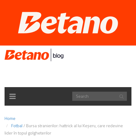
TOGGLE
NAVIGATION
Home
Fotbal
/
Bursa stranierilor: hattrick al lui Keșeru, care redevine
lider în topul golgheterilor