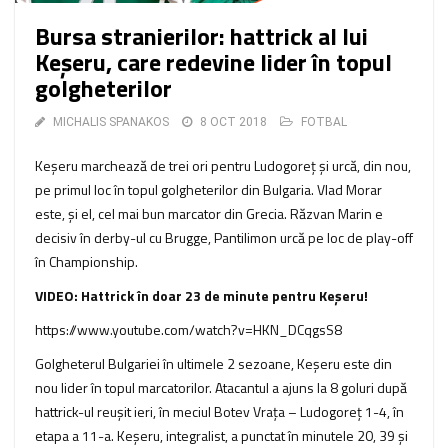
Bursa stranierilor: hattrick al lui
Keșeru, care redevine lider în topul
golgheterilor
MICHALIS SPANAKOS
8 OCT 2018
FOTBAL
Keșeru marchează de trei ori pentru Ludogoreț și urcă, din nou,
pe primul loc în topul golgheterilor din Bulgaria. Vlad Morar
este, și el, cel mai bun marcator din Grecia. Răzvan Marin e
decisiv în derby-ul cu Brugge, Pantilimon urcă pe loc de play-off
în Championship.
VIDEO: Hattrick în doar 23 de minute pentru Keșeru!
https://www.youtube.com/watch?v=HKN_DCqgsS8
Golgheterul Bulgariei în ultimele 2 sezoane, Keșeru este din
nou lider în topul marcatorilor. Atacantul a ajuns la 8 goluri după
hattrick-ul reușit ieri, în meciul Botev Vrața – Ludogoreț 1-4, în
etapa a 11-a. Keșeru, integralist, a punctat în minutele 20, 39 și