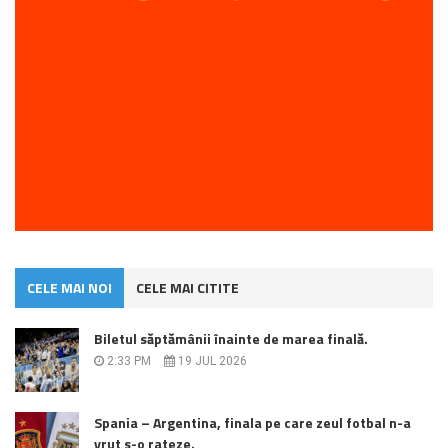
CELE MAI NOI
CELE MAI CITITE
Biletul săptămânii înainte de marea finală.
2:33 PM
19 JUL 2026
Spania – Argentina, finala pe care zeul fotbal n-a
vrut s-o rateze.