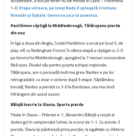
accidentare, a fost pe teren 90 de minute în Lazio – Fiorentina
1-0.
Etapa viitoare, pe Ionuț Radu îl așteaptă Cristiano
Ronaldo și Dybala: Genoa va juca la Juventus.
Pantilimon câștigă la Middlesbrough, Tătărușanu pierde
din nou
În liga a doua din Anglia, Costel Pantilimon a urcat pe locul 5, de
play-off, cu Nottingham Forest. În ultima etapă a câștigat cu 2-0
pe terenul lui Middlesbrough, ajungând la 7 meciuri consecutive
fără eșec. Rivalul său pentru poarta echipei naționale,
Tătărușanu, are o perioadă mult mai grea: Nantes e pe loc
retrogradabil, cu doar o victorie după 9 etape. Săptămâna
trecută, Nantes a pierdut cu 3-0 la Bordeaux, cea mai dură
înfrângere din acest sezon.
Băluță înscrie la Slavia; Sparta pierde
Titular în Slavia – Pribram 4-1, Alexandru Băluță a reușit al
doilea gol în campionatul Cehiei, la scorul de 1-1. Cu aceste 3
puncte, Slavia își păstrează prma poziție, la egalitate cu Viktoria