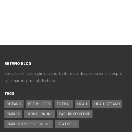
BETANO BLOG
Sursa ta zilnică de știri din sport, informații despre pariuri și despre
cele mai noi promoții Betano
TAGS
BETANO
BET BUILDER
FOTBAL
LIGA 1
LIGA 1 BETANO
PARIURI
PARIURI ONLINE
PARIURI SPORTIVE
PARIURI SPORTIVE ONLINE
STATISTICI