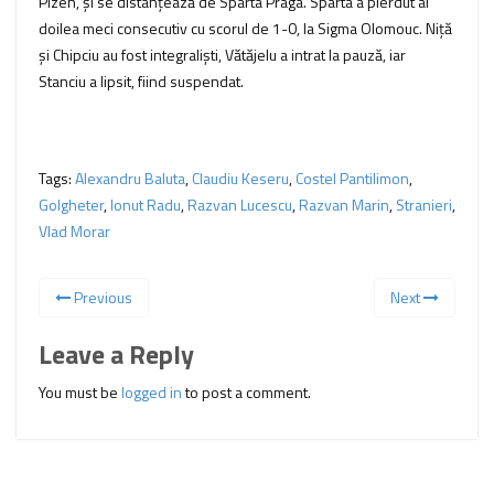
Plzen, și se distanțează de Sparta Praga. Sparta a pierdut al
doilea meci consecutiv cu scorul de 1-0, la Sigma Olomouc. Niță
și Chipciu au fost integraliști, Vătăjelu a intrat la pauză, iar
Stanciu a lipsit, fiind suspendat.
Tags:
Alexandru Baluta
,
Claudiu Keseru
,
Costel Pantilimon
,
Golgheter
,
Ionut Radu
,
Razvan Lucescu
,
Razvan Marin
,
Stranieri
,
Vlad Morar
Previous
Next
Leave a Reply
You must be
logged in
to post a comment.