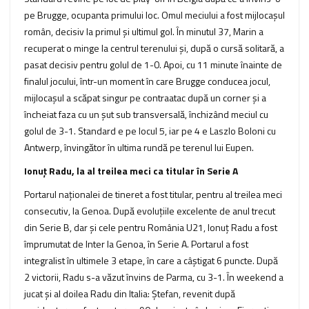
pe Brugge, ocupanta primului loc. Omul meciului a fost mijlocașul
român, decisiv la primul și ultimul gol. În minutul 37, Marin a
recuperat o minge la centrul terenului și, după o cursă solitară, a
pasat decisiv pentru golul de 1-0. Apoi, cu 11 minute înainte de
finalul jocului, într-un moment în care Brugge conducea jocul,
mijlocașul a scăpat singur pe contraatac după un corner și a
încheiat faza cu un șut sub transversală, închizând meciul cu
golul de 3-1. Standard e pe locul 5, iar pe 4 e Laszlo Boloni cu
Antwerp, învingător în ultima rundă pe terenul lui Eupen.
Ionuț Radu, la al treilea meci ca titular în Serie A
Portarul naționalei de tineret a fost titular, pentru al treilea meci
consecutiv, la Genoa. După evoluțiile excelente de anul trecut
din Serie B, dar și cele pentru România U21, Ionuț Radu a fost
împrumutat de Inter la Genoa, în Serie A. Portarul a fost
integralist în ultimele 3 etape, în care a câștigat 6 puncte. După
2 victorii, Radu s-a văzut învins de Parma, cu 3-1. În weekend a
jucat și al doilea Radu din Italia: Ștefan, revenit după