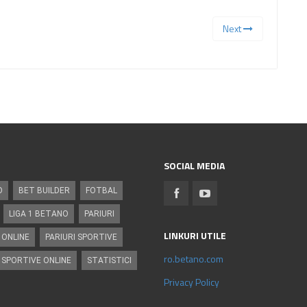
Next
SOCIAL MEDIA
O
BET BUILDER
FOTBAL
LIGA 1 BETANO
PARIURI
LINKURI UTILE
 ONLINE
PARIURI SPORTIVE
ro.betano.com
 SPORTIVE ONLINE
STATISTICI
Privacy Policy