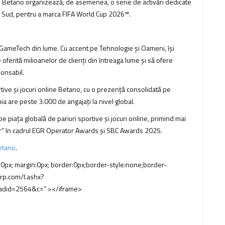
7. Betano organizează, de asemenea, o serie de activări dedicate
ca de Sud, pentru a marca FIFA World Cup 2026™.
GameTech din lume. Cu accent pe Tehnologie și Oameni, își
ferită milioanelor de clienți din întreaga lume și să ofere
ponsabil.
ive și jocuri online Betano, cu o prezență consolidată pe
a are peste 3.000 de angajați la nivel global.
 piața globală de pariuri sportive și jocuri online, primind mai
ear” în cadrul EGR Operator Awards și SBC Awards 2025.
etano
.
:0px; margin:0px; border:0px;border-style:none;border-
grp.com/I.ashx?
did=2564&c=” ></iframe>