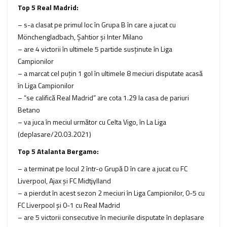
Top 5 Real Madrid:
– s-a clasat pe primul loc în Grupa B în care a jucat cu
Mönchengladbach, Şahtior şi Inter Milano
– are 4 victorii în ultimele 5 partide susţinute în Liga
Campionilor
– a marcat cel puţin 1 gol în ultimele 8 meciuri disputate acasă
în Liga Campionilor
– “se califică Real Madrid” are cota 1.29 la casa de pariuri
Betano
– va juca în meciul următor cu Celta Vigo, în La Liga
(deplasare/20.03.2021)
Top 5 Atalanta Bergamo:
– a terminat pe locul 2 într-o Grupă D în care a jucat cu FC
Liverpool, Ajax şi FC Midtjylland
– a pierdut în acest sezon 2 meciuri în Liga Campionilor, 0-5 cu
FC Liverpool şi 0-1 cu Real Madrid
– are 5 victorii consecutive în meciurile disputate în deplasare