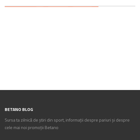
BETANO BLOG
Sursa ta zilnică de știri din sport, informații despre pariuri și despre
cele mai noi promoții Betano