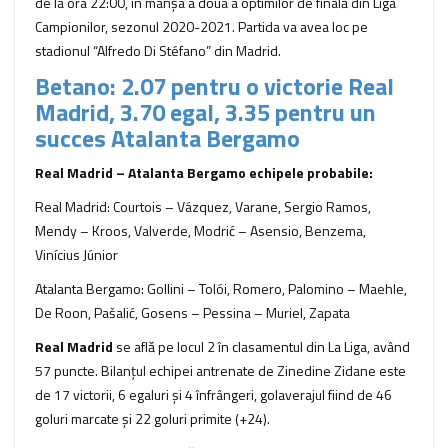
de la ora 22:00, în manşa a doua a optimilor de finală din Liga
Campionilor, sezonul 2020-2021. Partida va avea loc pe
stadionul “Alfredo Di Stéfano” din Madrid.
Betano: 2.07 pentru o victorie Real
Madrid, 3.70 egal, 3.35 pentru un
succes Atalanta Bergamo
Real Madrid – Atalanta Bergamo echipele probabile:
Real Madrid: Courtois – Vázquez, Varane, Sergio Ramos,
Mendy – Kroos, Valverde, Modrić – Asensio, Benzema,
Vinícius Júnior
Atalanta Bergamo: Gollini – Tolói, Romero, Palomino – Maehle,
De Roon, Pašalić, Gosens – Pessina – Muriel, Zapata
Real Madrid
se află pe locul 2 în clasamentul din La Liga, având
57 puncte. Bilanţul echipei antrenate de Zinedine Zidane este
de 17 victorii, 6 egaluri şi 4 înfrângeri, golaverajul fiind de 46
goluri marcate şi 22 goluri primite (+24).