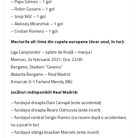
– Papu Gómez – 1 gol
– Robin Gosens – 1 gol
– Josip Iličić – 1 gol
– Aleksey Miranchuk – 1 gol
– Cristian Romero – 1 gol
Meciurile all-time din cupele europene (doar unul, în tur):
Liga Campionilor – optimi de finală – manşa I
Miercuri, 24 februarie 2021, Ora: 22:00
Bergamo, Stadion: “Gewiss”
Atalanta Bergamo – Real Madrid
A marcat: 0-1 Ferland Mendy (86)
Jucători indisponibili Real Madrid:
– fundaşul dreapta Dani Carvajal (este accidentat)
– fundaşul dreapta Álvaro Odriozola (este incert)
– fundaşul central Sergio Ramos (va reveni după o accidentare,
nu a jucat în tur)
– fundaşul stânga brazilian Marcelo (este incert)