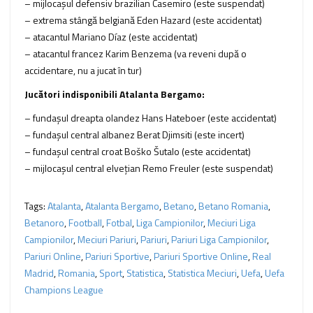
– mijlocaşul defensiv brazilian Casemiro (este suspendat)
– extrema stângă belgiană Eden Hazard (este accidentat)
– atacantul Mariano Díaz (este accidentat)
– atacantul francez Karim Benzema (va reveni după o
accidentare, nu a jucat în tur)
Jucători indisponibili Atalanta Bergamo:
– fundaşul dreapta olandez Hans Hateboer (este accidentat)
– fundaşul central albanez Berat Djimsiti (este incert)
– fundaşul central croat Boško Šutalo (este accidentat)
– mijlocaşul central elveţian Remo Freuler (este suspendat)
Tags:
Atalanta
,
Atalanta Bergamo
,
Betano
,
Betano Romania
,
Betanoro
,
Football
,
Fotbal
,
Liga Campionilor
,
Meciuri Liga
Campionilor
,
Meciuri Pariuri
,
Pariuri
,
Pariuri Liga Campionilor
,
Pariuri Online
,
Pariuri Sportive
,
Pariuri Sportive Online
,
Real
Madrid
,
Romania
,
Sport
,
Statistica
,
Statistica Meciuri
,
Uefa
,
Uefa
Champions League