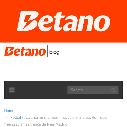
TOGGLE
NAVIGATION
Home
Fotbal
/
Atalanta nu s-a resemnat cu eliminarea. Vor reuşi
“nerazzurri” să treacă de Real Madrid?