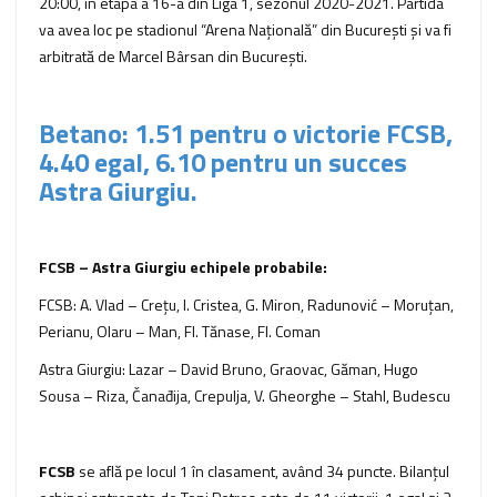
20:00, în etapa a 16-a din Liga 1, sezonul 2020-2021. Partida
va avea loc pe stadionul “Arena Naţională” din București şi va fi
arbitrată de Marcel Bârsan din București.
Betano: 1.51 pentru o victorie FCSB,
4.40 egal, 6.10 pentru un succes
Astra Giurgiu.
FCSB – Astra Giurgiu echipele probabile:
FCSB: A. Vlad – Creţu, I. Cristea, G. Miron, Radunović – Moruţan,
Perianu, Olaru – Man, Fl. Tănase, Fl. Coman
Astra Giurgiu: Lazar – David Bruno, Graovac, Găman, Hugo
Sousa – Riza, Čanađija, Crepulja, V. Gheorghe – Stahl, Budescu
FCSB
se află pe locul 1 în clasament, având 34 puncte. Bilanţul