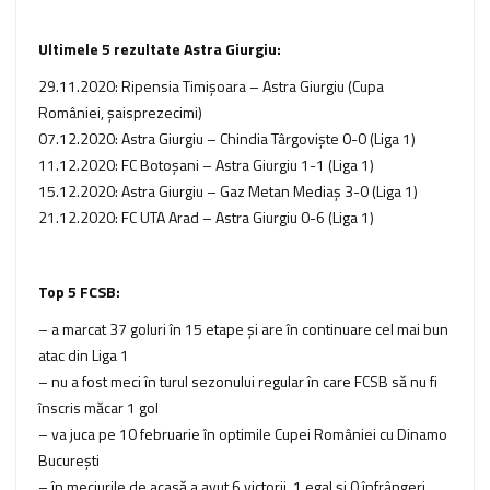
Ultimele 5 rezultate Astra Giurgiu:
29.11.2020: Ripensia Timişoara – Astra Giurgiu (Cupa
României, şaisprezecimi)
07.12.2020: Astra Giurgiu – Chindia Târgovişte 0-0 (Liga 1)
11.12.2020: FC Botoşani – Astra Giurgiu 1-1 (Liga 1)
15.12.2020: Astra Giurgiu – Gaz Metan Mediaş 3-0 (Liga 1)
21.12.2020: FC UTA Arad – Astra Giurgiu 0-6 (Liga 1)
Top 5 FCSB:
– a marcat 37 goluri în 15 etape şi are în continuare cel mai bun
atac din Liga 1
– nu a fost meci în turul sezonului regular în care FCSB să nu fi
înscris măcar 1 gol
– va juca pe 10 februarie în optimile Cupei României cu Dinamo
Bucureşti
– în meciurile de acasă a avut 6 victorii, 1 egal şi 0 înfrângeri,