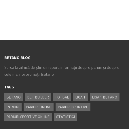
BETANO BLOG
Sursa ta zilnică de știri din sport, informații despre pariuri și despre
cele mai noi promoții Betano
TAGS
BETANO
BET BUILDER
FOTBAL
LIGA 1
LIGA 1 BETANO
PARIURI
PARIURI ONLINE
PARIURI SPORTIVE
PARIURI SPORTIVE ONLINE
STATISTICI