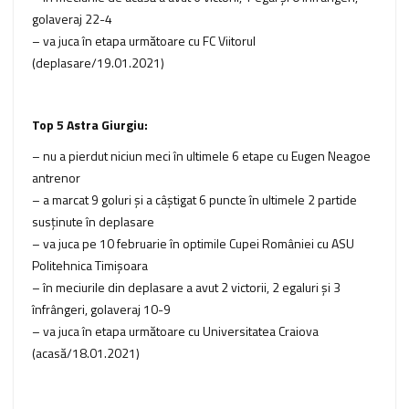
golaveraj 22-4
– va juca în etapa următoare cu FC Viitorul
(deplasare/19.01.2021)
Top 5 Astra Giurgiu:
– nu a pierdut niciun meci în ultimele 6 etape cu Eugen Neagoe
antrenor
– a marcat 9 goluri şi a câştigat 6 puncte în ultimele 2 partide
susţinute în deplasare
– va juca pe 10 februarie în optimile Cupei României cu ASU
Politehnica Timişoara
– în meciurile din deplasare a avut 2 victorii, 2 egaluri şi 3
înfrângeri, golaveraj 10-9
– va juca în etapa următoare cu Universitatea Craiova
(acasă/18.01.2021)