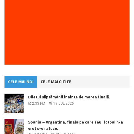
CELE MAI NOI
CELE MAI CITITE
Biletul săptămânii înainte de marea finală.
2:33 PM
19 JUL 2026
Spania – Argentina, finala pe care zeul fotbal n-a
vrut s-o rateze.