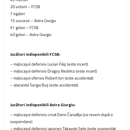
20 victorii – FCSB
7 egaluri
15 succese – Astra Giurgiu
51 goluri – FCSB
40 goluri – Astra Giurgiu
Jucători indisponibili FCSB:
– mijlocaşul defensiv Lucian Filip (este incert)
– mijlocaşul defensiv Dragoş Nedelcu (este incert)
– mijlocaşul ofensiv Robert Ion (este accidentat)
– atacantul Sergiu Buş (este accidentat)
Jucători indisponibili Astra Giurgiu:
– mijlocaşul defensiv croat Dario Čanađija (va reveni după o
suspendare)
– mijlocaşul defensiv japonez Takayuki Seto (este suspendat