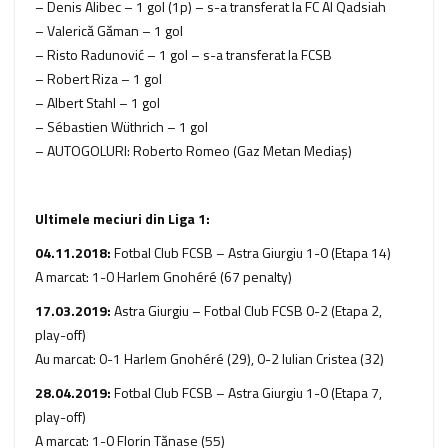
– Denis Alibec – 1 gol (1p) – s-a transferat la FC Al Qadsiah
– Valerică Găman – 1 gol
– Risto Radunović – 1 gol – s-a transferat la FCSB
– Robert Riza – 1 gol
– Albert Stahl – 1 gol
– Sébastien Wüthrich – 1 gol
– AUTOGOLURI: Roberto Romeo (Gaz Metan Mediaş)
Ultimele meciuri din Liga 1:
04.11.2018:
Fotbal Club FCSB – Astra Giurgiu 1-0 (Etapa 14)
A marcat: 1-0 Harlem Gnohéré (67 penalty)
17.03.2019:
Astra Giurgiu – Fotbal Club FCSB 0-2 (Etapa 2,
play-off)
Au marcat: 0-1 Harlem Gnohéré (29), 0-2 Iulian Cristea (32)
28.04.2019:
Fotbal Club FCSB – Astra Giurgiu 1-0 (Etapa 7,
play-off)
A marcat: 1-0 Florin Tănase (55)