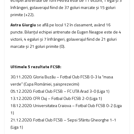
echipei antrenate de Toni Petrea este de 11 victorii, 1 egal şi 3
înfrângeri, golaverajul fiind de 37 goluri marcate şi 15 goluri
primite (+22).
Astra Giurgiu
se află pe locul 12 în clasament, având 16
puncte. Bilanţul echipei antrenate de Eugen Neagoe este de 4
victorii, 4 egaluri şi 7 înfrângeri, golaverajul fiind de 21 goluri
marcate şi 21 goluri primite (0).
Ultimele 5 rezultate FCSB:
30.11.2020: Gloria Buzău – Fotbal Club FCSB 0-3 la “masa
verde” (Cupa României, şaisprezecimi)
05.12.2020: Fotbal Club FCSB – FC UTA Arad 3-0 (Liga 1)
13.12.2020: CFR Cluj – Fotbal Club FCSB 2-0 (Liga 1)
18.12.2020: Universitatea Craiova – Fotbal Club FCSB 0-2 (Liga
1)
21.12.2020: Fotbal Club FCSB – Sepsi Sfântu Gheorghe 1-1
(Liga 1)