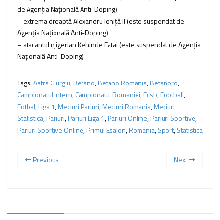
de Agenţia Naţională Anti-Doping)
– extrema dreaptă Alexandru Ioniță II (este suspendat de
Agenţia Naţională Anti-Doping)
– atacantul njigerian Kehinde Fatai (este suspendat de Agenţia
Naţională Anti-Doping)
Tags:
Astra Giurgiu
,
Betano
,
Betano Romania
,
Betanoro
,
Campionatul Intern
,
Campionatul Romaniei
,
Fcsb
,
Football
,
Fotbal
,
Liga 1
,
Meciuri Pariuri
,
Meciuri Romania
,
Meciuri
Statistica
,
Pariuri
,
Pariuri Liga 1
,
Pariuri Online
,
Pariuri Sportive
,
Pariuri Sportive Online
,
Primul Esalon
,
Romania
,
Sport
,
Statistica
Previous
Next