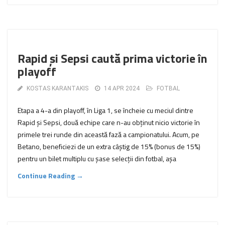
Rapid și Sepsi caută prima victorie în
playoff
KOSTAS KARANTAKIS
14 APR 2024
FOTBAL
Etapa a 4-a din playoff, în Liga 1, se încheie cu meciul dintre
Rapid și Sepsi, două echipe care n-au obținut nicio victorie în
primele trei runde din această fază a campionatului. Acum, pe
Betano, beneficiezi de un extra câștig de 15% (bonus de 15%)
pentru un bilet multiplu cu șase selecții din fotbal, așa
Continue Reading →