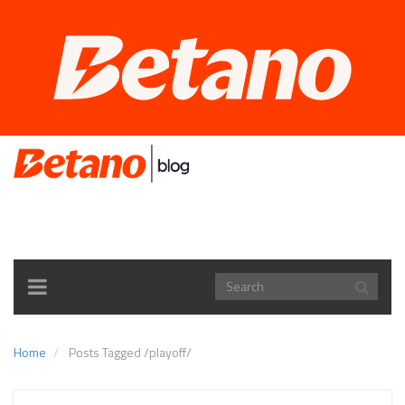
TOGGLE
NAVIGATION
Home
Posts Tagged
/
playoff/