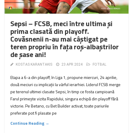
Sepsi – FCSB, meci între ultima și
prima clasată din playoff.
Covăsnenii n-au mai câștigat pe
teren propriu în fața roș-albaștrilor
de șase ani!
KOSTAS KARANTAKIS
23 APR 2024
FOTBAL
Etapa a 6-a din playoff, în Liga 1, propune miercuri, 24 aprilie,
două meciuri cu implicații la vârful ierarhiei. Liderul FCSB merge
pe terenul ultimei clasate Sepsi, în timp ce fosta campioană
Farul primește vizita Rapidului, singura echipă din playoff fără
victorie. Pe Betano, cu Bet Builder activat, toate pariurile
preferate pot fi plasate pe
Continue Reading →