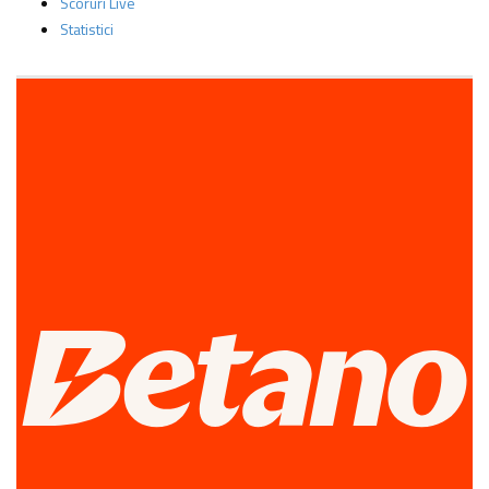
Scoruri Live
Statistici