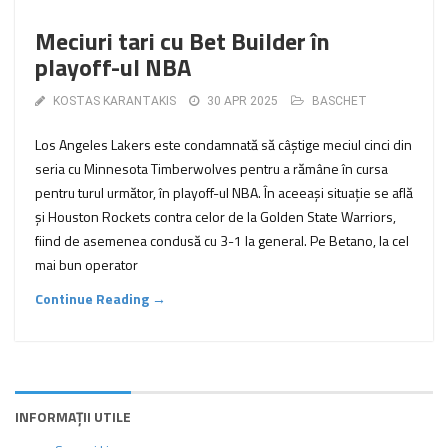
Meciuri tari cu Bet Builder în
playoff-ul NBA
KOSTAS KARANTAKIS
30 APR 2025
BASCHET
Los Angeles Lakers este condamnată să câștige meciul cinci din
seria cu Minnesota Timberwolves pentru a rămâne în cursa
pentru turul următor, în playoff-ul NBA. În aceeași situație se află
și Houston Rockets contra celor de la Golden State Warriors,
fiind de asemenea condusă cu 3-1 la general. Pe Betano, la cel
mai bun operator
Continue Reading →
INFORMAȚII UTILE