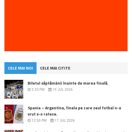
CELE MAI NOI
CELE MAI CITITE
Biletul săptămânii înainte de marea finală.
2:33 PM
19 JUL 2026
Spania – Argentina, finala pe care zeul fotbal n-a
vrut s-o rateze.
12:50 PM
17 JUL 2026