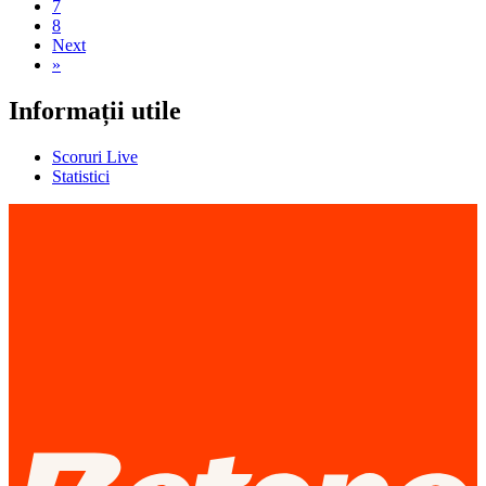
7
8
Next
»
Informații utile
Scoruri Live
Statistici