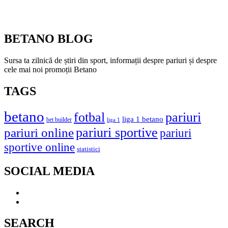
BETANO BLOG
Sursa ta zilnică de știri din sport, informații despre pariuri și despre
cele mai noi promoții Betano
TAGS
betano
fotbal
pariuri
liga 1 betano
bet builder
liga 1
pariuri online
pariuri sportive
pariuri
sportive online
statistici
SOCIAL MEDIA
SEARCH