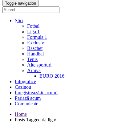
Toggle navigation
Știri
Fotbal
Liga 1
Formula 1
Exclusiv
Baschet
Handbal
Tenis
Alte sporturi
Arhiva
EURO 2016
Infografice
Cazinou
Înregistrează-te acum!
Pariază acum
Comunicate
Home
Posts Tagged
/
la liga/