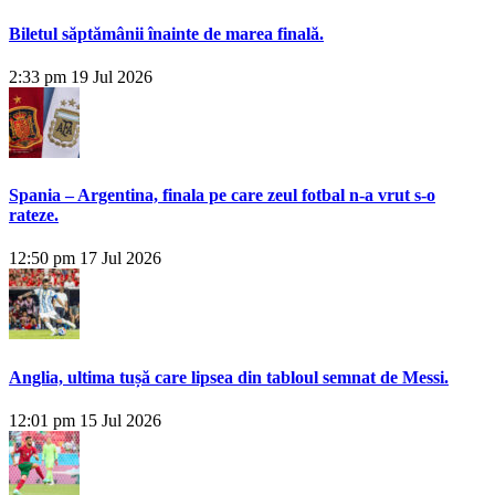
Biletul săptămânii înainte de marea finală.
2:33 pm
19 Jul 2026
Spania – Argentina, finala pe care zeul fotbal n-a vrut s-o
rateze.
12:50 pm
17 Jul 2026
Anglia, ultima tușă care lipsea din tabloul semnat de Messi.
12:01 pm
15 Jul 2026