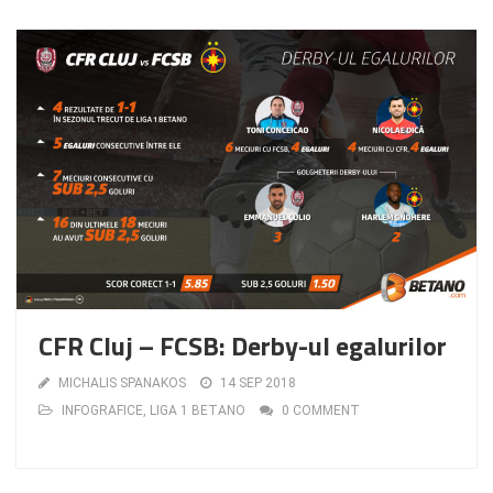
CFR Cluj – FCSB: Derby-ul egalurilor
MICHALIS SPANAKOS
14 SEP 2018
INFOGRAFICE
,
LIGA 1 BETANO
0 COMMENT