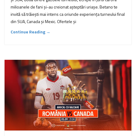
milioanele de fani și-au creionat așteptări uriașe. Betano te
invită să trăiești mai intens ca oriunde experiența turneului final
din SUA, Canada și Mexic. Ofertele și
Continue Reading →