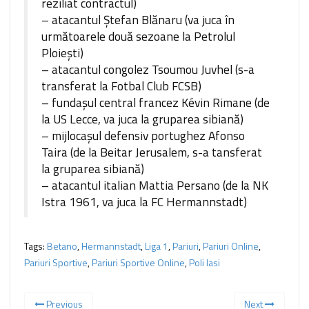
reziliat contractul)
– atacantul Ştefan Blănaru (va juca în
următoarele două sezoane la Petrolul
Ploieşti)
– atacantul congolez Tsoumou Juvhel (s-a
transferat la Fotbal Club FCSB)
– fundaşul central francez Kévin Rimane (de
la US Lecce, va juca la gruparea sibiană)
– mijlocaşul defensiv portughez Afonso
Taira (de la Beitar Jerusalem, s-a tansferat
la gruparea sibiană)
– atacantul italian Mattia Persano (de la NK
Istra 1961, va juca la FC Hermannstadt)
Tags:
Betano
,
Hermannstadt
,
Liga 1
,
Pariuri
,
Pariuri Online
,
Pariuri Sportive
,
Pariuri Sportive Online
,
Poli Iasi
Previous
Next