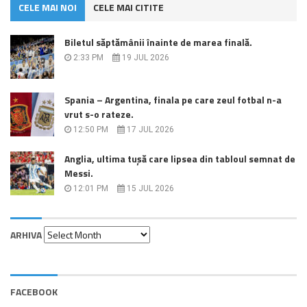
CELE MAI NOI
CELE MAI CITITE
Biletul săptămânii înainte de marea finală.
2:33 PM
19 JUL 2026
Spania – Argentina, finala pe care zeul fotbal n-a
vrut s-o rateze.
12:50 PM
17 JUL 2026
Anglia, ultima tușă care lipsea din tabloul semnat de
Messi.
12:01 PM
15 JUL 2026
Arhiva
ARHIVA
FACEBOOK