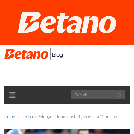
TOGGLE
NAVIGATION
Home
Fotbal
/
Poli Iași – Hermannstadt, niciodată “1” în Copou