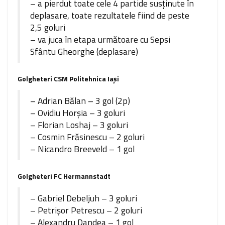
– a pierdut toate cele 4 partide susţinute în
deplasare, toate rezultatele fiind de peste
2,5 goluri
– va juca în etapa următoare cu Sepsi
Sfântu Gheorghe (deplasare)
Golgheteri CSM Politehnica Iași
– Adrian Bălan – 3 gol (2p)
– Ovidiu Horşia – 3 goluri
– Florian Loshaj – 3 goluri
– Cosmin Frăsinescu – 2 goluri
– Nicandro Breeveld – 1 gol
Golgheteri FC Hermannstadt
– Gabriel Debeljuh – 3 goluri
– Petrişor Petrescu – 2 goluri
– Alexandru Dandea – 1 gol