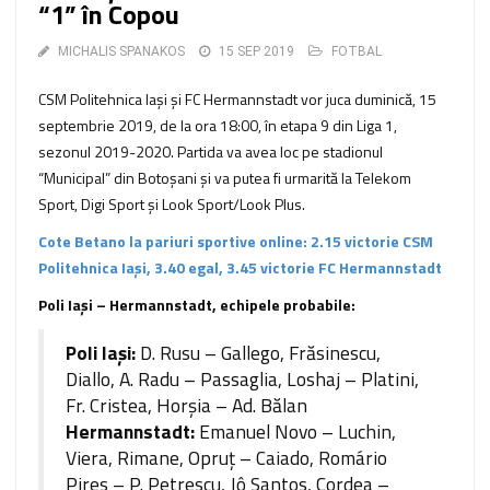
“1” în Copou
MICHALIS SPANAKOS
15 SEP 2019
FOTBAL
CSM Politehnica Iași şi FC Hermannstadt vor juca duminică, 15
septembrie 2019, de la ora 18:00, în etapa 9 din Liga 1,
sezonul 2019-2020. Partida va avea loc pe stadionul
“Municipal” din Botoșani şi va putea fi urmarită la Telekom
Sport, Digi Sport şi Look Sport/Look Plus.
Cote Betano la pariuri sportive online: 2.15 victorie CSM
Politehnica Iași, 3.40 egal, 3.45 victorie FC Hermannstadt
Poli Iași – Hermannstadt, echipele probabile:
Poli Iași:
D. Rusu – Gallego, Frăsinescu,
Diallo, A. Radu – Passaglia, Loshaj – Platini,
Fr. Cristea, Horşia – Ad. Bălan
Hermannstadt:
Emanuel Novo – Luchin,
Viera, Rimane, Opruţ – Caiado, Romário
Pires – P. Petrescu, Jô Santos, Cordea –