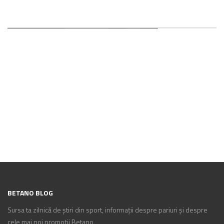
BETANO BLOG
Sursa ta zilnică de știri din sport, informații despre pariuri și despre
cele mai noi promoții Betano