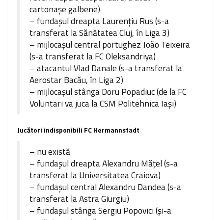
cartonaşe galbene)
– fundaşul dreapta Laurenţiu Rus (s-a
transferat la Sănătatea Cluj, în Liga 3)
– mijlocaşul central portughez João Teixeira
(s-a transferat la FC Oleksandriya)
– atacantul Vlad Danale (s-a transferat la
Aerostar Bacău, în Liga 2)
– mijlocaşul stânga Doru Popadiuc (de la FC
Voluntari va juca la CSM Politehnica Iaşi)
Jucători indisponibili FC Hermannstadt
– nu există
– fundaşul dreapta Alexandru Măţel (s-a
transferat la Universitatea Craiova)
– fundaşul central Alexandru Dandea (s-a
transferat la Astra Giurgiu)
– fundaşul stânga Sergiu Popovici (şi-a