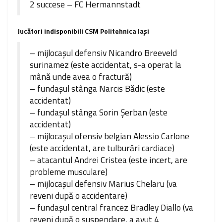
2 succese – FC Hermannstadt
Jucători indisponibili CSM Politehnica Iași
– mijlocaşul defensiv Nicandro Breeveld
surinamez (este accidentat, s-a operat la
mână unde avea o fractură)
– fundaşul stânga Narcis Bădic (este
accidentat)
– fundaşul stânga Sorin Şerban (este
accidentat)
– mijlocaşul ofensiv belgian Alessio Carlone
(este accidentat, are tulburări cardiace)
– atacantul Andrei Cristea (este incert, are
probleme musculare)
– mijlocaşul defensiv Marius Chelaru (va
reveni după o accidentare)
– fundaşul central francez Bradley Diallo (va
reveni după o suspendare, a avut 4