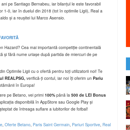
pte ani pe Santiago Bernabeu, iar bilanțul le este favorabil
r 1-0, iar în duelul din 2018 (tot în optimile Ligii), Real a
naldo și a reușitei lui Marco Asensio.
 FAVORITĂ
 Hazard? Cea mai importantă competiție continentală
tă și fără nume uriașe după partida de miercuri de pe
Optimile Ligii cu o ofertă pentru toți utilizatorii noi! Te
ul
REALPSG,
verifică-ți contul, iar noi îți oferim un
Pariu
ptămânii în Europa!
ere pe Betano, vei primi
100%
până la
500 de LEI Bonus
aplicația disponibilă în AppStore sau Google Play și
teptat de întreaga suflare a iubitorilor de fotbal!
te
,
Oferte Betano
,
Paris Saint Germain
,
Pariuri Sportive
,
Real