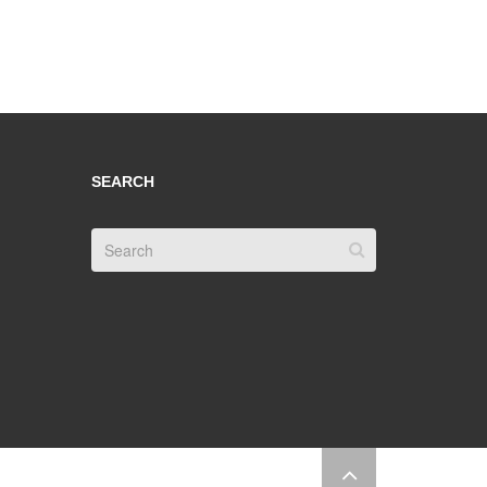
SEARCH
Designed By
Themeum