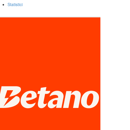
Statistici