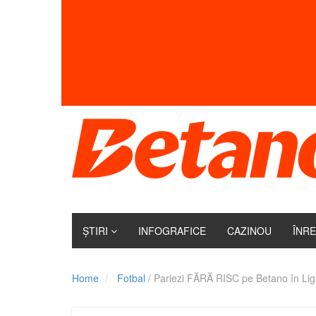
ȘTIRI
INFOGRAFICE
CAZINOU
ÎNR
Home
Fotbal
/
Pariezi FĂRĂ RISC pe Betano în Lig