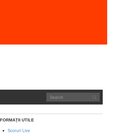
NFORMAȚII UTILE
Scoruri Live