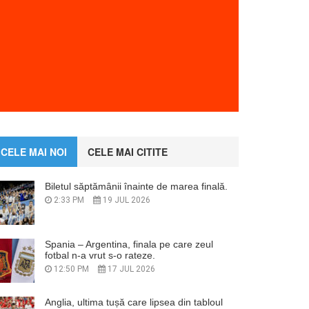
CELE MAI NOI
CELE MAI CITITE
Biletul săptămânii înainte de marea finală.
2:33 PM
19 JUL 2026
Spania – Argentina, finala pe care zeul
fotbal n-a vrut s-o rateze.
12:50 PM
17 JUL 2026
Anglia, ultima tușă care lipsea din tabloul