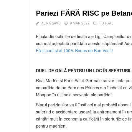
Pariezi FĂRĂ RISC pe Betano
ALINA SAVU
9 MAR 2022
FOTBAL
Finala din optimile de finală ale Ligii Campionilor di
cea mai așteptată partidă a acestei săptămâni! Adre
Fă-ți cont și ai 100% Bonus de Bun Venit!
DUEL DE GALĂ PENTRU UN LOC ÎN SFERTURIL
Real Madrid și Paris Saint-Germain se vor lupta pe 
ce partida de pe Parc des Princes s-a încheiat cu vic
Mbappe în ultimele secvențe ale partidei.
Starul parizienilor va fi însă cel mai probabil absen
suferind o accidentare ușoară la antrenament în ur
cântări mult în economia calificării în sferturile de 
pentru madrileni.