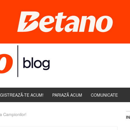
EGISTREAZĂ-TE ACUM!
PARIAZĂ ACUM
COMUNICATE
a Campionilor!
I