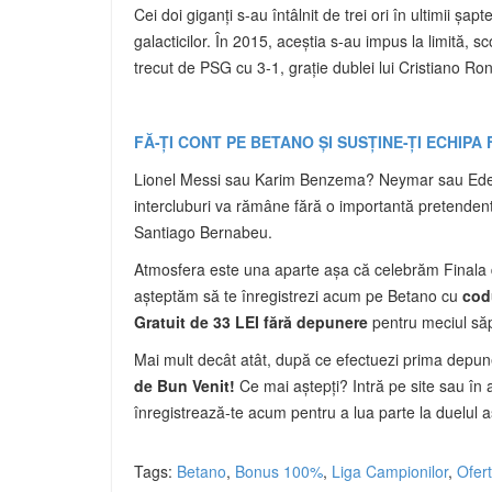
Cei doi giganți s-au întâlnit de trei ori în ultimii șa
galacticilor. În 2015, aceștia s-au impus la limită, sco
trecut de PSG cu 3-1, grație dublei lui Cristiano Ro
FĂ-ȚI CONT PE BETANO ȘI SUSȚINE-ȚI ECHIPA
Lionel Messi sau Karim Benzema? Neymar sau Eden
intercluburi va rămâne fără o importantă pretenden
Santiago Bernabeu.
Atmosfera este una aparte așa că celebrăm Finala din 
așteptăm să te înregistrezi acum pe Betano cu
cod
Gratuit de 33 LEI
fără depunere
pentru meciul să
Mai mult decât atât, după ce efectuezi prima depun
de Bun Venit!
Ce mai aștepți? Intră pe site sau în 
înregistrează-te acum pentru a lua parte la duelul aș
Tags:
Betano
,
Bonus 100%
,
Liga Campionilor
,
Ofer