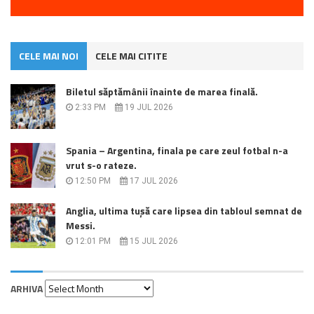
CELE MAI NOI
CELE MAI CITITE
Biletul săptămânii înainte de marea finală.
2:33 PM
19 JUL 2026
Spania – Argentina, finala pe care zeul fotbal n-a
vrut s-o rateze.
12:50 PM
17 JUL 2026
Anglia, ultima tușă care lipsea din tabloul semnat de
Messi.
12:01 PM
15 JUL 2026
Arhiva
ARHIVA