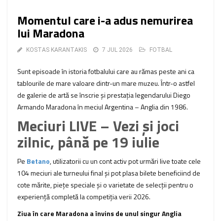
Momentul care i-a adus nemurirea
lui Maradona
KOSTAS KARANTAKIS
7 JUL 2026
FOTBAL
Sunt episoade în istoria fotbalului care au rămas peste ani ca
tablourile de mare valoare dintr-un mare muzeu. Într-o astfel
de galerie de artă se înscrie și prestația legendarului Diego
Armando Maradona în meciul Argentina – Anglia din 1986.
Meciuri LIVE – Vezi și joci
zilnic, până pe 19 iulie
Pe
Betano
, utilizatorii cu un cont activ pot urmări live toate cele
104 meciuri ale turneului final și pot plasa bilete beneficiind de
cote mărite, piețe speciale și o varietate de selecții pentru o
experiență completă la competiția verii 2026.
Ziua în care Maradona a învins de unul singur Anglia