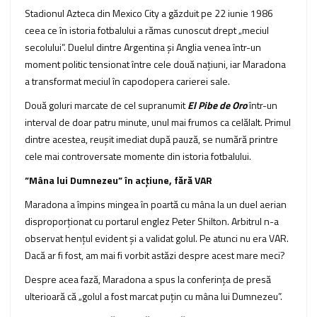
Stadionul Azteca din Mexico City a găzduit pe 22 iunie 1986
ceea ce în istoria fotbalului a rămas cunoscut drept „meciul
secolului”. Duelul dintre Argentina și Anglia venea într-un
moment politic tensionat între cele două națiuni, iar Maradona
a transformat meciul în capodopera carierei sale.
Două goluri marcate de cel supranumit
El Pibe de Oro
într-un
interval de doar patru minute, unul mai frumos ca celălalt. Primul
dintre acestea, reușit imediat după pauză, se numără printre
cele mai controversate momente din istoria fotbalului.
”Mâna lui Dumnezeu” în acțiune, fără VAR
Maradona a împins mingea în poartă cu mâna la un duel aerian
disproporționat cu portarul englez Peter Shilton. Arbitrul n-a
observat hențul evident și a validat golul. Pe atunci nu era VAR.
Dacă ar fi fost, am mai fi vorbit astăzi despre acest mare meci?
Despre acea fază, Maradona a spus la conferința de presă
ulterioară că „golul a fost marcat puțin cu mâna lui Dumnezeu”.