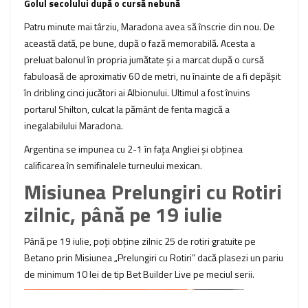
Golul secolului după o cursă nebună
Patru minute mai târziu, Maradona avea să înscrie din nou. De
această dată, pe bune, după o fază memorabilă. Acesta a
preluat balonul în propria jumătate și a marcat după o cursă
fabuloasă de aproximativ 60 de metri, nu înainte de a fi depășit
în dribling cinci jucători ai Albionului. Ultimul a fost învins
portarul Shilton, culcat la pământ de fenta magică a
inegalabilului Maradona.
Argentina se impunea cu 2-1 în fața Angliei și obținea
calificarea în semifinalele turneului mexican.
Misiunea Prelungiri cu Rotiri
zilnic, până pe 19 iulie
Până pe 19 iulie, poți obține zilnic 25 de rotiri gratuite pe
Betano prin Misiunea „Prelungiri cu Rotiri” dacă plasezi un pariu
de minimum 10 lei de tip Bet Builder Live pe meciul serii.