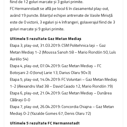
fiind de 12 goluri marcate şi 3 goluri primite.
FC Hermannstadt se află pe locul 6 în clasamentul play-out,
având 19 puncte. Bilanţul echipei antrenate de Vasile Miriuţă
este de 0 victorii, 3 egaluri şi 4 înfrangeri, golaverajul fiind de 3
goluri marcate şi 9 goluri primite.
Ultimele 5 rezultate Gaz Metan Mediaş
Etapa 3, play-out, 31.03.2019: CSM Politehnica Iași – Gaz
Metan Mediaș 1-2 (Moussa Sanoh 58 – Mario Rondón 50, Luís
Aurélio 54)
Etapa 4, play-out, 07.04.2019: Gaz Metan Mediaș – FC
Botoșani 2-0 (Ionuţ Larie 13, Darius Olaru 90+3)
Etapa 5, play-out, 14.04.2019: FC Voluntari – Gaz Metan Mediaș
1-2 (Alexandru Vlad 38 – David Caiado 12, Mario Rondón 79)
Etapa 6, play-out, 21.04.2019: Gaz Metan Mediaș – Dunărea
Călărași 0-0
Etapa 7, play-out, 26.04.2019: Concordia Chiajna – Gaz Metan
Mediaș 0-2 (Yazalde Gomes 67, Denis Olaru 72)
Ultimele 5 rezultate FC Hermannstadt