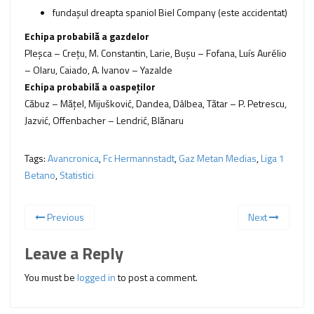
fundaşul dreapta spaniol Biel Company (este accidentat)
Echipa probabilă a gazdelor
Pleşca – Creţu, M. Constantin, Larie, Buşu – Fofana, Luís Aurélio
– Olaru, Caiado, A. Ivanov – Yazalde
Echipa probabilă a oaspeţilor
Căbuz – Mățel, Mijušković, Dandea, Dâlbea, Tătar – P. Petrescu,
Jazvić, Offenbacher – Lendrić, Blănaru
Tags:
Avancronica
,
Fc Hermannstadt
,
Gaz Metan Medias
,
Liga 1
Betano
,
Statistici
Previous
Next
Leave a Reply
You must be
logged in
to post a comment.