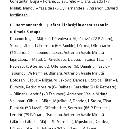
Constantin, Buşu – Fofana, Luís Aurélio – Olaru, Caiado (77
Mailat), Ivanov – Yazalde (75 Ely Fernandes). Antrenor: Edward
Iordănescu
FC Hermannstadt – Jucătorii folosiţi în acest sezon în
ultimele 5 etape
Dinamo: Niga – Măţel, C. Pârvulescu, Mijušković (22 Blănaru),
Stoica, Tătar – P. Petrescu (69 Pamfile), Dâlbea, Offenbacher
(75 Lendrić) – Tsoumou, Jazvić. Antrenor: Vasile Miriuţă
Iaşi: Căbuz – Măţel, C. Pârvulescu, Dâlbea, I. Stoica, Tătar – P.
Petrescu (59 Serediuc), Offenbacher (65 Dumitriu), Jazvić –
Tsoumou (74 Pamfile), Blănaru. Antrenor: Vasile Miriuţă
Botoşani: Căbuz – Măţel, Mijušković, Dandea, I. Stoica, Tătar – L.
Dumitriu, Pedro Moreira (64 Dâlbea), Serediuc (87 P. Petrescu)
– Blănaru, Lendrić (73 Tsoumou). Antrenor: Vasile Miriuţă
Voluntari: Căbuz – Măţel, Mijušković, Dandea, I. Stoica, Tătar –
Dumitriu (53 Javzić), Offenbacher, Serediuc (66 P. Petrescu) –
Lendrić (79 Blănaru), Tsoumou. Antrenor: Vasile Miriuţă
Călăraşi: Căbuz – Măţel (51 Serediuc), Mijušković, Dandea,
Dâlbea, Tătar – P. Petrescu (87 Sg. Popovici), Jazvić,