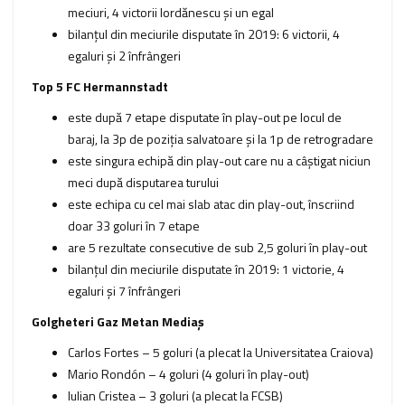
meciuri, 4 victorii Iordănescu şi un egal
bilanţul din meciurile disputate în 2019: 6 victorii, 4
egaluri şi 2 înfrângeri
Top 5 FC Hermannstadt
este după 7 etape disputate în play-out pe locul de
baraj, la 3p de poziţia salvatoare şi la 1p de retrogradare
este singura echipă din play-out care nu a câştigat niciun
meci după disputarea turului
este echipa cu cel mai slab atac din play-out, înscriind
doar 33 goluri în 7 etape
are 5 rezultate consecutive de sub 2,5 goluri în play-out
bilanţul din meciurile disputate în 2019: 1 victorie, 4
egaluri şi 7 înfrângeri
Golgheteri Gaz Metan Mediaş
Carlos Fortes – 5 goluri (a plecat la Universitatea Craiova)
Mario Rondón – 4 goluri (4 goluri în play-out)
Iulian Cristea – 3 goluri (a plecat la FCSB)