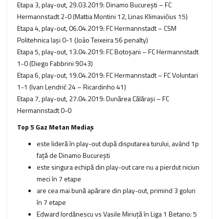
Etapa 3, play-out, 29.03.2019: Dinamo București – FC
Hermannstadt 2-0 (Mattia Montini 12, Linas Klimavičius 15)
Etapa 4, play-out, 06.04.2019: FC Hermannstadt – CSM
Politehnica Iași 0-1 (João Teixeira 56 penalty)
Etapa 5, play-out, 13.04.2019: FC Botoșani – FC Hermannstadt
1-0 (Diego Fabbrini 90+3)
Etapa 6, play-out, 19.04.2019: FC Hermannstadt – FC Voluntari
1-1 (Ivan Lendrić 24 – Ricardinho 41)
Etapa 7, play-out, 27.04.2019: Dunărea Călărași – FC
Hermannstadt 0-0
Top 5 Gaz Metan Mediaş
este lideră în play-out după disputarea turului, având 1p
faţă de Dinamo București
este singura echipă din play-out care nu a pierdut niciun
meci în 7 etape
are cea mai bună apărare din play-out, primind 3 goluri
în 7 etape
Edward Iordănescu vs Vasile Miriuţă în Liga 1 Betano: 5