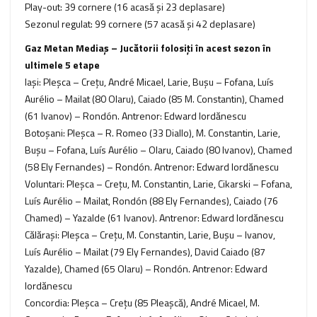
Play-out: 39 cornere (16 acasă şi 23 deplasare)
Sezonul regulat: 99 cornere (57 acasă şi 42 deplasare)
Gaz Metan Mediaş – Jucătorii folosiţi în acest sezon în
ultimele 5 etape
Iaşi: Pleşca – Creţu, André Micael, Larie, Buşu – Fofana, Luís
Aurélio – Mailat (80 Olaru), Caiado (85 M. Constantin), Chamed
(61 Ivanov) – Rondón. Antrenor: Edward Iordănescu
Botoşani: Pleşca – R. Romeo (33 Diallo), M. Constantin, Larie,
Buşu – Fofana, Luís Aurélio – Olaru, Caiado (80 Ivanov), Chamed
(58 Ely Fernandes) – Rondón. Antrenor: Edward Iordănescu
Voluntari: Pleşca – Creţu, M. Constantin, Larie, Cikarski – Fofana,
Luís Aurélio – Mailat, Rondón (88 Ely Fernandes), Caiado (76
Chamed) – Yazalde (61 Ivanov). Antrenor: Edward Iordănescu
Călăraşi: Pleşca – Creţu, M. Constantin, Larie, Buşu – Ivanov,
Luís Aurélio – Mailat (79 Ely Fernandes), David Caiado (87
Yazalde), Chamed (65 Olaru) – Rondón. Antrenor: Edward
Iordănescu
Concordia: Pleşca – Creţu (85 Pleaşcă), André Micael, M.