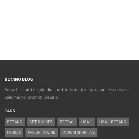
BETANO BLOG
Sursa ta zilnică de știri din sport, informații despre pariuri și despre
cele mai noi promoții Betano
TAGS
BETANO
BET BUILDER
FOTBAL
LIGA 1
LIGA 1 BETANO
PARIURI
PARIURI ONLINE
PARIURI SPORTIVE