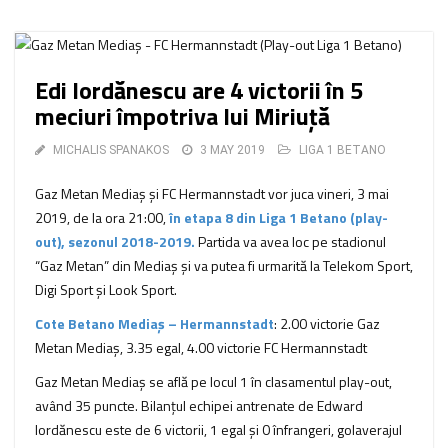
Edi Iordănescu are 4 victorii în 5
meciuri împotriva lui Miriuță
MICHALIS SPANAKOS
3 MAY 2019
LIGA 1 BETANO
Gaz Metan Mediaş şi FC Hermannstadt vor juca vineri, 3 mai
2019, de la ora 21:00,
în etapa 8 din Liga 1 Betano (play-
out), sezonul 2018-2019.
Partida va avea loc pe stadionul
“Gaz Metan” din Mediaş şi va putea fi urmarită la Telekom Sport,
Digi Sport şi Look Sport.
Cote Betano Mediaș – Hermannstadt
: 2.00 victorie Gaz
Metan Mediaş, 3.35 egal, 4.00 victorie FC Hermannstadt
Gaz Metan Mediaş se află pe locul 1 în clasamentul play-out,
având 35 puncte. Bilanţul echipei antrenate de Edward
Iordănescu este de 6 victorii, 1 egal şi 0 înfrangeri, golaverajul