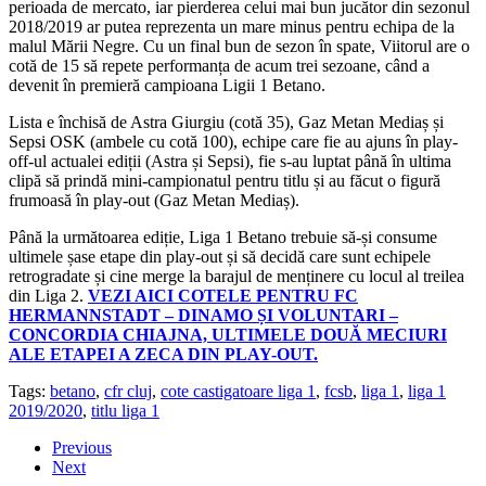
perioada de mercato, iar pierderea celui mai bun jucător din sezonul
2018/2019 ar putea reprezenta un mare minus pentru echipa de la
malul Mării Negre. Cu un final bun de sezon în spate, Viitorul are o
cotă de 15 să repete performanța de acum trei sezoane, când a
devenit în premieră campioana Ligii 1 Betano.
Lista e închisă de Astra Giurgiu (cotă 35), Gaz Metan Mediaș și
Sepsi OSK (ambele cu cotă 100), echipe care fie au ajuns în play-
off-ul actualei ediții (Astra și Sepsi), fie s-au luptat până în ultima
clipă să prindă mini-campionatul pentru titlu și au făcut o figură
frumoasă în play-out (Gaz Metan Mediaș).
Până la următoarea ediție, Liga 1 Betano trebuie să-și consume
ultimele șase etape din play-out și să decidă care sunt echipele
retrogradate și cine merge la barajul de menținere cu locul al treilea
din Liga 2.
VEZI AICI COTELE PENTRU FC
HERMANNSTADT – DINAMO ȘI VOLUNTARI –
CONCORDIA CHIAJNA, ULTIMELE DOUĂ MECIURI
ALE ETAPEI A ZECA DIN PLAY-OUT.
Tags:
betano
,
cfr cluj
,
cote castigatoare liga 1
,
fcsb
,
liga 1
,
liga 1
2019/2020
,
titlu liga 1
Previous
Next