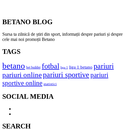
BETANO BLOG
Sursa ta zilnică de știri din sport, informații despre pariuri și despre
cele mai noi promoții Betano
TAGS
betano
fotbal
pariuri
liga 1 betano
bet builder
liga 1
pariuri online
pariuri sportive
pariuri
sportive online
statistici
SOCIAL MEDIA
SEARCH