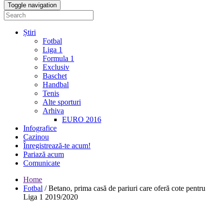
Toggle navigation
Știri
Fotbal
Liga 1
Formula 1
Exclusiv
Baschet
Handbal
Tenis
Alte sporturi
Arhiva
EURO 2016
Infografice
Cazinou
Înregistrează-te acum!
Pariază acum
Comunicate
Home
Fotbal
/
Betano, prima casă de pariuri care oferă cote pentru
Liga 1 2019/2020