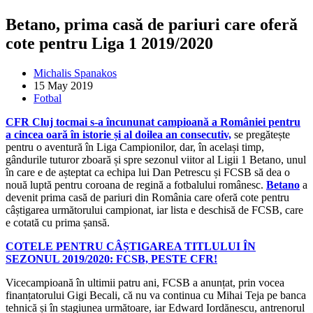
Betano, prima casă de pariuri care oferă
cote pentru Liga 1 2019/2020
Michalis Spanakos
15 May 2019
Fotbal
CFR Cluj tocmai s-a încununat campioană a României pentru
a cincea oară în istorie și al doilea an consecutiv,
se pregătește
pentru o aventură în Liga Campionilor, dar, în același timp,
gândurile tuturor zboară și spre sezonul viitor al Ligii 1 Betano, unul
în care e de așteptat ca echipa lui Dan Petrescu și FCSB să dea o
nouă luptă pentru coroana de regină a fotbalului românesc.
Betano
a
devenit prima casă de pariuri din România care oferă cote pentru
câștigarea următorului campionat, iar lista e deschisă de FCSB, care
e cotată cu prima șansă.
COTELE PENTRU CÂȘTIGAREA TITLULUI ÎN
SEZONUL 2019/2020: FCSB, PESTE CFR!
Vicecampioană în ultimii patru ani, FCSB a anunțat, prin vocea
finanțatorului Gigi Becali, că nu va continua cu Mihai Teja pe banca
tehnică și în stagiunea următoare, iar Edward Iordănescu, antrenorul