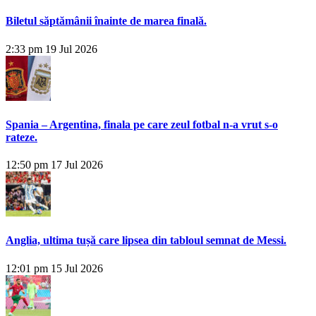
Biletul săptămânii înainte de marea finală.
2:33 pm
19 Jul 2026
Spania – Argentina, finala pe care zeul fotbal n-a vrut s-o
rateze.
12:50 pm
17 Jul 2026
Anglia, ultima tușă care lipsea din tabloul semnat de Messi.
12:01 pm
15 Jul 2026