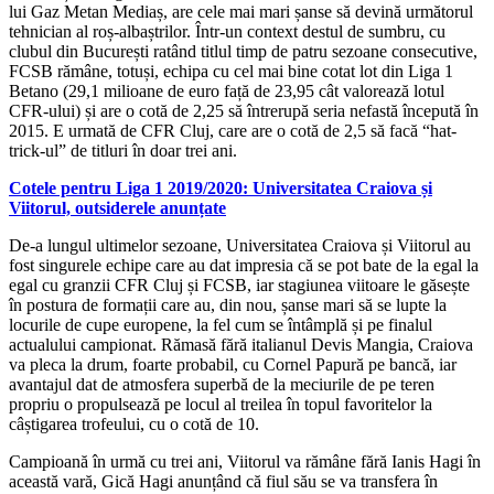
lui Gaz Metan Mediaș, are cele mai mari șanse să devină următorul
tehnician al roș-albaștrilor. Într-un context destul de sumbru, cu
clubul din București ratând titlul timp de patru sezoane consecutive,
FCSB rămâne, totuși, echipa cu cel mai bine cotat lot din Liga 1
Betano (29,1 milioane de euro față de 23,95 cât valorează lotul
CFR-ului) și are o cotă de 2,25 să întrerupă seria nefastă începută în
2015. E urmată de CFR Cluj, care are o cotă de 2,5 să facă “hat-
trick-ul” de titluri în doar trei ani.
Cotele pentru Liga 1 2019/2020: Universitatea Craiova și
Viitorul, outsiderele anunțate
De-a lungul ultimelor sezoane, Universitatea Craiova și Viitorul au
fost singurele echipe care au dat impresia că se pot bate de la egal la
egal cu granzii CFR Cluj și FCSB, iar stagiunea viitoare le găsește
în postura de formații care au, din nou, șanse mari să se lupte la
locurile de cupe europene, la fel cum se întâmplă și pe finalul
actualului campionat. Rămasă fără italianul Devis Mangia, Craiova
va pleca la drum, foarte probabil, cu Cornel Papură pe bancă, iar
avantajul dat de atmosfera superbă de la meciurile de pe teren
propriu o propulsează pe locul al treilea în topul favoritelor la
câștigarea trofeului, cu o cotă de 10.
Campioană în urmă cu trei ani, Viitorul va rămâne fără Ianis Hagi în
această vară, Gică Hagi anunțând că fiul său se va transfera în