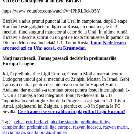
VIDEO: Gol superb al lui Eric Bicfalvi
https://www.youtube.com/watch?v=IPhRL0ekQ5Y
Bicfalvi a adus primul punct al lui Ural în campionat, după 3 etape.
Românul este golgheterul ligii din Rusia, cu două reușite în 3
meciuri, fiind singurul marcator al celor de la Ural. În ultima rundă,
Bicfalvi a deschis scorul cu un gol de toată frumusețea în partida cu
Dinamo Moscova, încheiată 1-1. Tot în Rusia,
Ionuț Nedelcearu
are meci azi cu Ufa: acasă, cu Krasnodar.
Moți marchează, Tamaș pasează decisiv în preliminariile
Europa League
Joi, în preliminariile Ligii Europa, Cosmin Moți a marcat pentru
Ludogoreț unicul gol al meciului cu Zrinjski Mostar. În Israel, Gabi
Tamaș a centrat pentru deschiderea scorului în Hapoel Haifa –
Atalanta, dar meciul s-a terminat prost pentru fostul internațional: 1-
4. Un alt fundaș a fost integralist: Ionuț Nedelcearu, la Ufa,
împotriva luxemburghezilor de la Progres – câștigat cu 2-1. Liviu
Antal, golgheterul lui Zalgiris, a pierdut cu 1-0 în Spania la FC
Sevilla.
Ce stranieri se vor califica în playoff-ul Ligii Europa?
Tags:
cehia
,
eric bicfalvi
,
nicolae stanciu
,
preliminarii liga
campionilor
,
preliminarii liga europa
,
razvan lucescu
,
razvan marin
,
slavia praga
,
sparta praga
,
stranieri