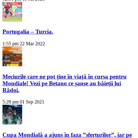
Portugalia – Turcia.
1:55 pm
22 Mar 2022
Meciurile care ne pot ține în viață în cursa pentru
Mondiale! Vezi pe Betano ce șanse au băieții lui
Rădoi.
5:28 pm
01 Sep 2021
Cupa Mondială a ajuns în faza ”sferturilor”, iar pe