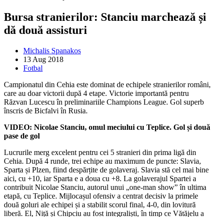
Bursa stranierilor: Stanciu marchează și
dă două assisturi
Michalis Spanakos
13 Aug 2018
Fotbal
Campionatul din Cehia este dominat de echipele stranierilor români,
care au doar victorii după 4 etape. Victorie importantă pentru
Răzvan Lucescu în preliminariile Champions League. Gol superb
înscris de Bicfalvi în Rusia.
VIDEO: Nicolae Stanciu, omul meciului cu Teplice. Gol și două
pase de gol
Lucrurile merg excelent pentru cei 5 stranieri din prima ligă din
Cehia. După 4 runde, trei echipe au maximum de puncte: Slavia,
Sparta și Plzen, fiind despărțite de golaveraj. Slavia stă cel mai bine
aici, cu +10, iar Sparta e a doua cu +8. La golaverajul Spartei a
contribuit Nicolae Stanciu, autorul unui „one-man show” în ultima
etapă, cu Teplice. Mijlocașul ofensiv a centrat decisiv la primele
două goluri ale echipei și a stabilit scorul final, 4-0, din lovitură
liberă. El, Niță și Chipciu au fost integraliști, în timp ce Vătăjelu a