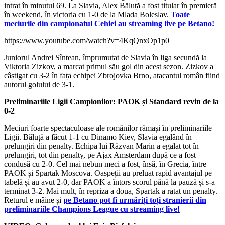
intrat în minutul 69. La Slavia, Alex Băluță a fost titular în premieră
în weekend, în victoria cu 1-0 de la Mlada Boleslav.
Toate
meciurile din campionatul Cehiei au streaming live pe Betano!
https://www.youtube.com/watch?v=4KqQnxOp1p0
Juniorul Andrei Sîntean, împrumutat de Slavia în liga secundă la
Viktoria Zizkov, a marcat primul său gol din acest sezon. Zizkov a
câștigat cu 3-2 în fața echipei Zbrojovka Brno, atacantul român fiind
autorul golului de 3-1.
Preliminariile Ligii Campionilor: PAOK și Standard revin de la
0-2
Meciuri foarte spectaculoase ale românilor rămași în preliminariile
Ligii. Băluță a făcut 1-1 cu Dinamo Kiev, Slavia egalând în
prelungiri din penalty. Echipa lui Răzvan Marin a egalat tot în
prelungiri, tot din penalty, pe Ajax Amsterdam după ce a fost
condusă cu 2-0. Cel mai nebun meci a fost, însă, în Grecia, între
PAOK și Spartak Moscova. Oaspeții au preluat rapid avantajul pe
tabelă și au avut 2-0, dar PAOK a întors scorul până la pauză și s-a
terminat 3-2. Mai mult, în repriza a doua, Spartak a ratat un penalty.
Returul e mâine și
pe Betano pot fi urmăriți toți stranierii din
preliminariile Champions League cu streaming live!