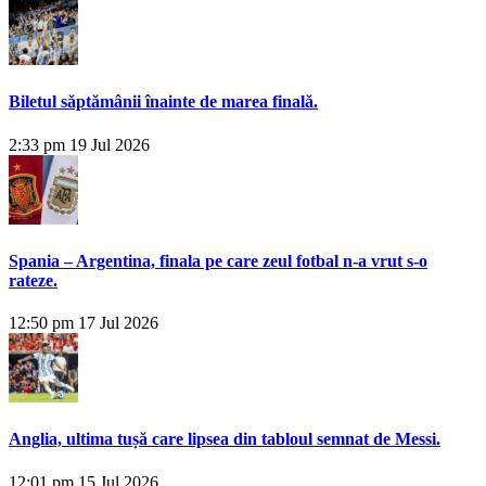
Biletul săptămânii înainte de marea finală.
2:33 pm
19 Jul 2026
Spania – Argentina, finala pe care zeul fotbal n-a vrut s-o
rateze.
12:50 pm
17 Jul 2026
Anglia, ultima tușă care lipsea din tabloul semnat de Messi.
12:01 pm
15 Jul 2026