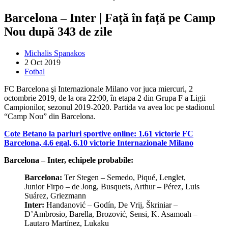
Barcelona – Inter | Față în față pe Camp
Nou după 343 de zile
Michalis Spanakos
2 Oct 2019
Fotbal
FC Barcelona şi Internazionale Milano vor juca miercuri, 2
octombrie 2019, de la ora 22:00, în etapa 2 din Grupa F a Ligii
Campionilor, sezonul 2019-2020. Partida va avea loc pe stadionul
“Camp Nou” din Barcelona.
Cote Betano la pariuri sportive online: 1.61 victorie FC
Barcelona, 4.6 egal, 6.10 victorie Internazionale Milano
Barcelona – Inter, echipele probabile:
Barcelona:
Ter Stegen – Semedo, Piqué, Lenglet,
Junior Firpo – de Jong, Busquets, Arthur – Pérez, Luis
Suárez, Griezmann
Inter:
Handanović – Godín, De Vrij, Škriniar –
D’Ambrosio, Barella, Brozović, Sensi, K. Asamoah –
Lautaro Martínez, Lukaku