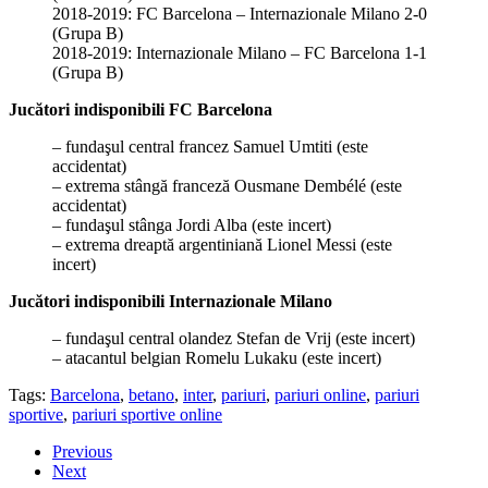
2018-2019: FC Barcelona – Internazionale Milano 2-0
(Grupa B)
2018-2019: Internazionale Milano – FC Barcelona 1-1
(Grupa B)
Jucători indisponibili FC Barcelona
– fundaşul central francez Samuel Umtiti (este
accidentat)
– extrema stângă franceză Ousmane Dembélé (este
accidentat)
– fundaşul stânga Jordi Alba (este incert)
– extrema dreaptă argentiniană Lionel Messi (este
incert)
Jucători indisponibili Internazionale Milano
– fundaşul central olandez Stefan de Vrij (este incert)
– atacantul belgian Romelu Lukaku (este incert)
Tags:
Barcelona
,
betano
,
inter
,
pariuri
,
pariuri online
,
pariuri
sportive
,
pariuri sportive online
Previous
Next