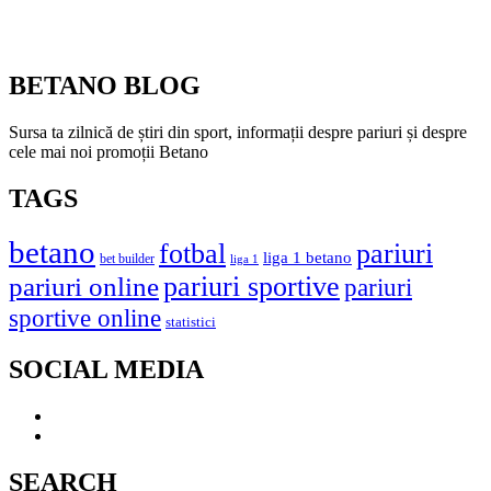
BETANO BLOG
Sursa ta zilnică de știri din sport, informații despre pariuri și despre
cele mai noi promoții Betano
TAGS
betano
fotbal
pariuri
liga 1 betano
bet builder
liga 1
pariuri online
pariuri sportive
pariuri
sportive online
statistici
SOCIAL MEDIA
SEARCH