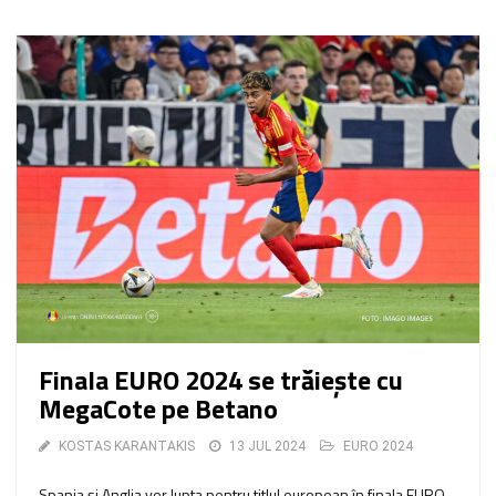
Finala EURO 2024 se trăiește cu
MegaCote pe Betano
KOSTAS KARANTAKIS
13 JUL 2024
EURO 2024
Spania și Anglia vor lupta pentru titlul european în finala EURO