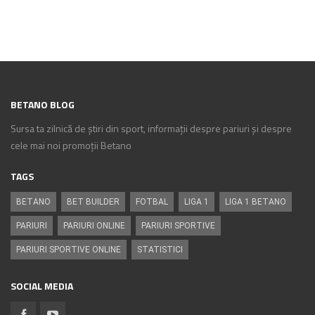
BETANO BLOG
Sursa ta zilnică de știri din sport, informații despre pariuri și despre
cele mai noi promoții Betano
TAGS
BETANO
BET BUILDER
FOTBAL
LIGA 1
LIGA 1 BETANO
PARIURI
PARIURI ONLINE
PARIURI SPORTIVE
PARIURI SPORTIVE ONLINE
STATISTICI
SOCIAL MEDIA