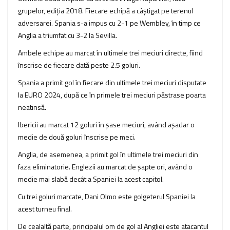
grupelor, ediția 2018. Fiecare echipă a câștigat pe terenul
adversarei. Spania s-a impus cu 2-1 pe Wembley, în timp ce
Anglia a triumfat cu 3-2 la Sevilla.
Ambele echipe au marcat în ultimele trei meciuri directe, fiind
înscrise de fiecare dată peste 2.5 goluri.
Spania a primit gol în fiecare din ultimele trei meciuri disputate
la EURO 2024, după ce în primele trei meciuri păstrase poarta
neatinsă.
Ibericii au marcat 12 goluri în șase meciuri, având așadar o
medie de două goluri înscrise pe meci.
Anglia, de asemenea, a primit gol în ultimele trei meciuri din
faza eliminatorie. Englezii au marcat de șapte ori, având o
medie mai slabă decât a Spaniei la acest capitol.
Cu trei goluri marcate, Dani Olmo este golgeterul Spaniei la
acest turneu final.
De cealaltă parte, principalul om de gol al Angliei este atacantul