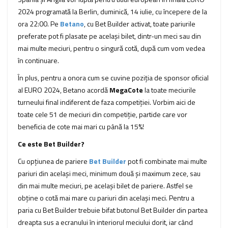
2024 programată la Berlin, duminică, 14 iulie, cu începere de la
ora 22:00. Pe
Betano
, cu Bet Builder activat, toate pariurile
preferate pot fi plasate pe același bilet, dintr-un meci sau din
mai multe meciuri, pentru o singură cotă, după cum vom vedea
în continuare.
În plus, pentru a onora cum se cuvine poziția de sponsor oficial
al EURO 2024, Betano acordă
MegaCote
la toate meciurile
turneului final indiferent de faza competiției. Vorbim aici de
toate cele 51 de meciuri din competiție, partide care vor
beneficia de cote mai mari cu până la 15%!
Ce este Bet Builder?
Cu opțiunea de pariere
Bet Builder
pot fi combinate mai multe
pariuri din același meci, minimum două și maximum zece, sau
din mai multe meciuri, pe același bilet de pariere. Astfel se
obține o cotă mai mare cu pariuri din același meci. Pentru a
paria cu Bet Builder trebuie bifat butonul Bet Builder din partea
dreapta sus a ecranului în interiorul meciului dorit, iar când