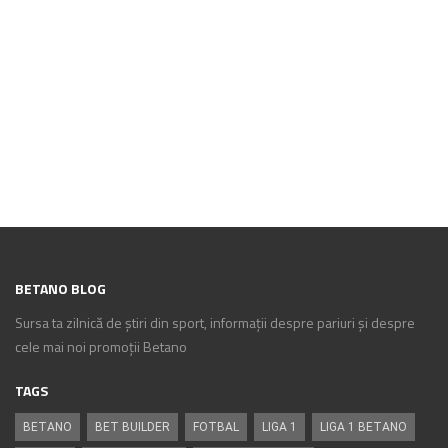
BETANO BLOG
Sursa ta zilnică de știri din sport, informații despre pariuri și despre
cele mai noi promoții Betano
TAGS
BETANO
BET BUILDER
FOTBAL
LIGA 1
LIGA 1 BETANO