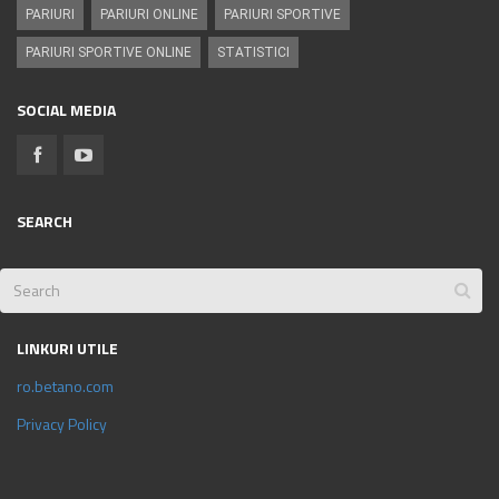
PARIURI
PARIURI ONLINE
PARIURI SPORTIVE
PARIURI SPORTIVE ONLINE
STATISTICI
SOCIAL MEDIA
SEARCH
LINKURI UTILE
ro.betano.com
Privacy Policy