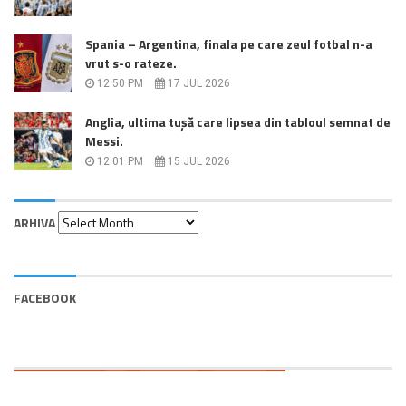
Spania – Argentina, finala pe care zeul fotbal n-a
vrut s-o rateze.
12:50 PM
17 JUL 2026
Anglia, ultima tușă care lipsea din tabloul semnat de
Messi.
12:01 PM
15 JUL 2026
Arhiva
ARHIVA
FACEBOOK